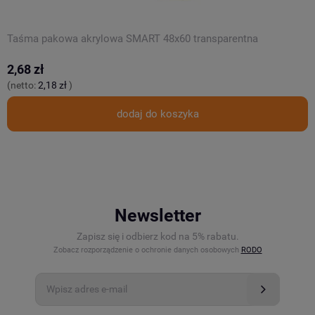
Taśma pakowa akrylowa SMART 48x60 transparentna
T
2,68 zł
2
(netto:
2,18 zł
)
(
dodaj do koszyka
Newsletter
Zapisz się i odbierz kod na 5% rabatu.
Zobacz rozporządzenie o ochronie danych osobowych
RODO