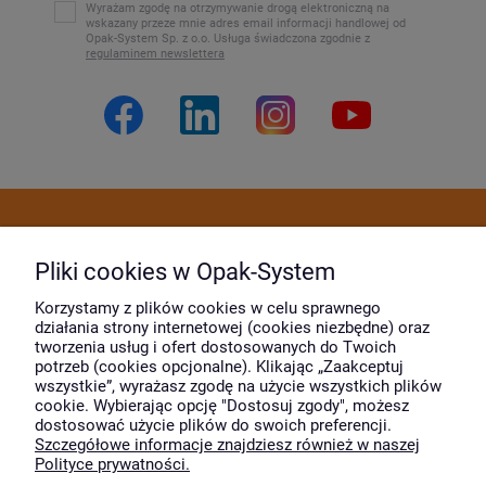
Wyrażam zgodę na otrzymywanie drogą elektroniczną na
wskazany przeze mnie adres email informacji handlowej od
Opak-System Sp. z o.o. Usługa świadczona zgodnie z
regulaminem newslettera
Dostawa i płatność
Pliki cookies w Opak-System
Moje konto
Korzystamy z plików cookies w celu sprawnego
działania strony internetowej (cookies niezbędne) oraz
tworzenia usług i ofert dostosowanych do Twoich
potrzeb (cookies opcjonalne). Klikając „Zaakceptuj
O firmie
wszystkie”, wyrażasz zgodę na użycie wszystkich plików
cookie. Wybierając opcję "Dostosuj zgody", możesz
dostosować użycie plików do swoich preferencji.
Szczegółowe informacje znajdziesz również w naszej
Wyróżnili nas
Polityce prywatności.