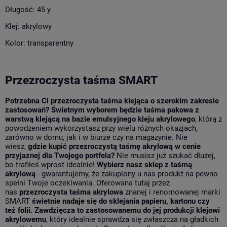
Długość: 45 y
Klej: akrylowy
Kolor: transparentny
Przezroczysta taśma SMART
Potrzebna Ci przezroczysta taśma klejąca o szerokim zakresie
zastosowań? Świetnym wyborem będzie taśma pakowa z
warstwą klejącą na bazie emulsyjnego kleju akrylowego
, którą z
powodzeniem wykorzystasz przy wielu różnych okazjach,
zarówno w domu, jak i w biurze czy na magazynie. Nie
wiesz,
gdzie kupić przezroczystą taśmę akrylową w cenie
przyjaznej dla Twojego portfela?
Nie musisz już szukać dłużej,
bo trafiłeś wprost idealnie!
Wybierz nasz sklep z taśmą
akrylową
- gwarantujemy, że zakupiony u nas produkt na pewno
spełni Twoje oczekiwania. Oferowana tutaj przez
nas
przezroczysta taśma akrylowa
znanej i renomowanej marki
SMART
świetnie nadaje się do sklejania papieru, kartonu czy
też folii. Zawdzięcza to zastosowanemu do jej produkcji klejowi
akrylowemu
, który idealnie sprawdza się zwłaszcza na gładkich