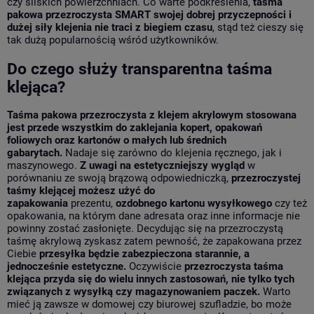
czy śliskich powierzchniach. Co warte podkreślenia,
taśma
pakowa przezroczysta SMART swojej dobrej przyczepności i
dużej siły klejenia nie traci z biegiem czasu
, stąd też cieszy się
tak dużą popularnością wśród użytkowników.
Do czego służy transparentna taśma
klejąca?
Taśma pakowa przezroczysta z klejem akrylowym stosowana
jest przede wszystkim do zaklejania kopert, opakowań
foliowych oraz kartonów o małych lub średnich
gabarytach.
Nadaje się zarówno do klejenia ręcznego, jak i
maszynowego.
Z uwagi na
estetyczniejszy wygląd
w
porównaniu ze swoją brązową odpowiedniczką,
przezroczystej
taśmy klejącej możesz użyć do
zapakowania
prezentu,
ozdobnego kartonu wysyłkowego
czy też
opakowania, na którym dane adresata oraz inne informacje nie
powinny zostać zasłonięte. Decydując się na przezroczystą
taśmę akrylową zyskasz zatem pewność, że zapakowana przez
Ciebie
przesyłka będzie zabezpieczona starannie, a
jednocześnie estetyczne.
Oczywiście
przezroczysta taśma
klejąca przyda się do wielu innych zastosowań, nie tylko tych
związanych z wysyłką czy magazynowaniem paczek.
Warto
mieć ją zawsze w domowej czy biurowej szufladzie, bo może