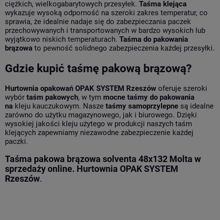
ciężkich, wielkogabarytowych przesyłek.
Taśma klejąca
wykazuje wysoką odporność na szeroki zakres temperatur, co
sprawia, że idealnie nadaje się do zabezpieczania paczek
przechowywanych i transportowanych w bardzo wysokich lub
wyjątkowo niskich temperaturach.
Taśma do pakowania
brązowa
to pewność solidnego zabezpieczenia każdej przesyłki.
Gdzie kupić t
aśmę pakową brązową?
Hurtownia opakowań OPAK SYSTEM Rzeszów
oferuje szeroki
wybór
taśm pakowych
, w tym
mocne taśmy do pakowania
na
kleju kauczukowym. Nasze
taśmy samoprzylepne
są idealne
zarówno do użytku magazynowego, jak i biurowego. Dzięki
wysokiej jakości kleju użytego w produkcji naszych taśm
klejących zapewniamy
niezawodne zabezpieczenie każdej
paczki.
Taśma pakowa brązowa solventa 48x132 Molta w
sprzedaży online. Hurtownia OPAK SYSTEM
Rzeszów
.