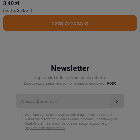
3,40 zł
9
(netto:
2,76 zł
)
(
dodaj do koszyka
Newsletter
Zapisz się i odbierz kod na 5% rabatu.
Zobacz rozporządzenie o ochronie danych osobowych
RODO
Wyrażam zgodę na otrzymywanie drogą elektroniczną na
wskazany przeze mnie adres email informacji handlowej od
Opak-System Sp. z o.o. Usługa świadczona zgodnie z
regulaminem newslettera