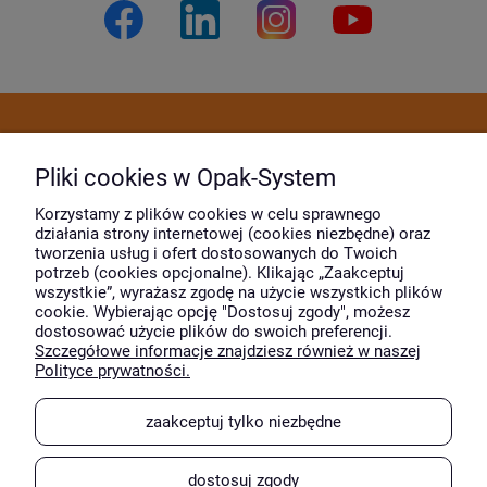
Dostawa i płatność
Pliki cookies w Opak-System
Moje konto
Korzystamy z plików cookies w celu sprawnego
działania strony internetowej (cookies niezbędne) oraz
tworzenia usług i ofert dostosowanych do Twoich
potrzeb (cookies opcjonalne). Klikając „Zaakceptuj
O firmie
wszystkie”, wyrażasz zgodę na użycie wszystkich plików
cookie. Wybierając opcję "Dostosuj zgody", możesz
dostosować użycie plików do swoich preferencji.
Szczegółowe informacje znajdziesz również w naszej
Wyróżnili nas
Polityce prywatności.
zaakceptuj tylko niezbędne
dostosuj zgody