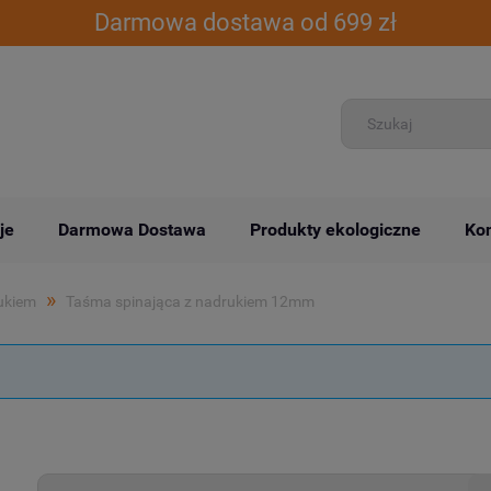
Darmowa dostawa od 699 zł
je
Darmowa Dostawa
Produkty ekologiczne
Kon
»
ukiem
Taśma spinająca z nadrukiem 12mm