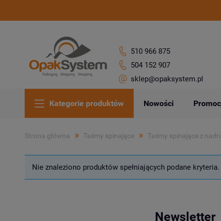
510 966 875
504 152 907
sklep@opaksystem.pl
Kategorie produktów
Nowości
Promoc
»
»
Strona główna
Taśmy spinające
Taśmy spinające z nadr
Nie znaleziono produktów spełniających podane kryteria.
Newsletter