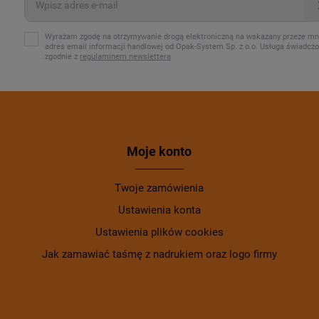
Wyrażam zgodę na otrzymywanie drogą elektroniczną na wskazany przeze mn
adres email informacji handlowej od Opak-System Sp. z o.o. Usługa świadcz
zgodnie z
regulaminem newslettera
Moje konto
Twoje zamówienia
Ustawienia konta
Ustawienia plików cookies
Jak zamawiać taśmę z nadrukiem oraz logo firmy