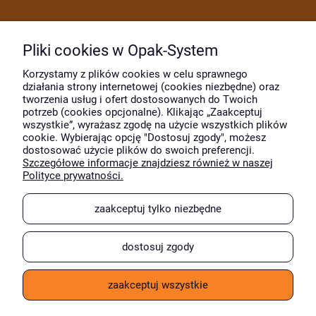
Dostawa i płatność
Pliki cookies w Opak-System
Moje konto
Korzystamy z plików cookies w celu sprawnego
działania strony internetowej (cookies niezbędne) oraz
tworzenia usług i ofert dostosowanych do Twoich
potrzeb (cookies opcjonalne). Klikając „Zaakceptuj
O firmie
wszystkie”, wyrażasz zgodę na użycie wszystkich plików
cookie. Wybierając opcję "Dostosuj zgody", możesz
dostosować użycie plików do swoich preferencji.
Szczegółowe informacje znajdziesz również w naszej
Wyróżnili nas
Polityce prywatności.
zaakceptuj tylko niezbędne
dostosuj zgody
zaakceptuj wszystkie