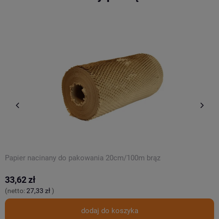
Papier nacinany do pakowania 20cm/100m brąz
T
33,62 zł
3
(netto:
27,33 zł
)
(
dodaj do koszyka