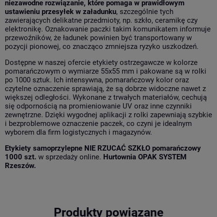
niezawodne rozwiązanie, które pomaga w prawidłowym
ustawieniu przesyłek w załadunku
, szczególnie tych
zawierających delikatne przedmioty, np. szkło, ceramikę czy
elektronikę. Oznakowanie paczki takim komunikatem informuje
przewoźników, że ładunek powinien być transportowany w
pozycji pionowej, co znacząco zmniejsza ryzyko uszkodzeń.
Dostępne w naszej ofercie etykiety ostrzegawcze w kolorze
pomarańczowym o wymiarze 55x55 mm i pakowane są w rolki
po 1000 sztuk. Ich intensywna, pomarańczowy kolor oraz
czytelne oznaczenie sprawiają, że są dobrze widoczne nawet z
większej odległości. Wykonane z trwałych materiałów, cechują
się odpornością na promieniowanie UV oraz inne czynniki
zewnętrzne. Dzięki wygodnej aplikacji z rolki zapewniają szybkie
i bezproblemowe oznaczenie paczek, co czyni je idealnym
wyborem dla firm logistycznych i magazynów.
Etykiety samoprzylepne NIE RZUCAĆ SZKŁO pomarańczowy
1000 szt.
w sprzedaży online.
Hurtownia OPAK SYSTEM
Rzeszów.
Produkty powiązane