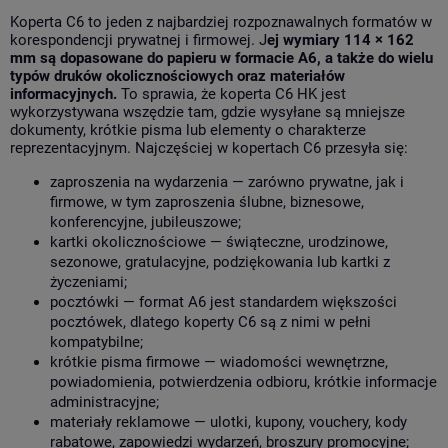
Koperta C6 to jeden z najbardziej rozpoznawalnych formatów w
korespondencji prywatnej i firmowej. J
ej wymiary 114 × 162
mm są dopasowane do papieru w formacie A6, a także do wielu
typów druków okolicznościowych oraz materiałów
informacyjnych.
To sprawia, że koperta C6 HK jest
wykorzystywana wszędzie tam, gdzie wysyłane są mniejsze
dokumenty, krótkie pisma lub elementy o charakterze
reprezentacyjnym. Najczęściej w kopertach C6 przesyła się:
zaproszenia na wydarzenia — zarówno prywatne, jak i
firmowe, w tym zaproszenia ślubne, biznesowe,
konferencyjne, jubileuszowe;
kartki okolicznościowe — świąteczne, urodzinowe,
sezonowe, gratulacyjne, podziękowania lub kartki z
życzeniami;
pocztówki — format A6 jest standardem większości
pocztówek, dlatego koperty C6 są z nimi w pełni
kompatybilne;
krótkie pisma firmowe — wiadomości wewnętrzne,
powiadomienia, potwierdzenia odbioru, krótkie informacje
administracyjne;
materiały reklamowe — ulotki, kupony, vouchery, kody
rabatowe, zapowiedzi wydarzeń, broszury promocyjne;