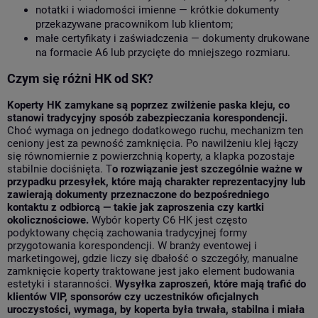
notatki i wiadomości imienne — krótkie dokumenty
przekazywane pracownikom lub klientom;
małe certyfikaty i zaświadczenia — dokumenty drukowane
na formacie A6 lub przycięte do mniejszego rozmiaru.
Czym się różni HK od SK?
Koperty HK zamykane są poprzez zwilżenie paska kleju, co
stanowi tradycyjny sposób zabezpieczania korespondencji.
Choć wymaga on jednego dodatkowego ruchu, mechanizm ten
ceniony jest za pewność zamknięcia. Po nawilżeniu klej łączy
się równomiernie z powierzchnią koperty, a klapka pozostaje
stabilnie dociśnięta. T
o rozwiązanie jest szczególnie ważne w
przypadku przesyłek, które mają charakter reprezentacyjny lub
zawierają dokumenty przeznaczone do bezpośredniego
kontaktu z odbiorcą — takie jak zaproszenia czy kartki
okolicznościowe.
Wybór koperty C6 HK jest często
podyktowany chęcią zachowania tradycyjnej formy
przygotowania korespondencji. W branży eventowej i
marketingowej, gdzie liczy się dbałość o szczegóły, manualne
zamknięcie koperty traktowane jest jako element budowania
estetyki i staranności.
Wysyłka zaproszeń, które mają trafić do
klientów VIP, sponsorów czy uczestników oficjalnych
uroczystości, wymaga, by koperta była trwała, stabilna i miała