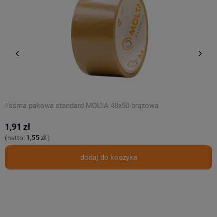
Taśma pakowa standard MOLTA 48x50 brązowa
E
1,91 zł
1
(netto:
1,55 zł
)
(
dodaj do koszyka