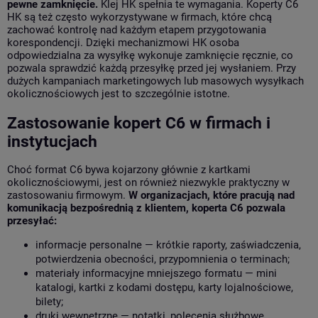
pewne zamknięcie.
Klej HK spełnia te wymagania. Koperty C6
HK są też często wykorzystywane w firmach, które chcą
zachować kontrolę nad każdym etapem przygotowania
korespondencji. Dzięki mechanizmowi HK osoba
odpowiedzialna za wysyłkę wykonuje zamknięcie ręcznie, co
pozwala sprawdzić każdą przesyłkę przed jej wysłaniem. Przy
dużych kampaniach marketingowych lub masowych wysyłkach
okolicznościowych jest to szczególnie istotne.
Zastosowanie kopert C6 w firmach i
instytucjach
Choć format C6 bywa kojarzony głównie z kartkami
okolicznościowymi, jest on również niezwykle praktyczny w
zastosowaniu firmowym.
W organizacjach, które pracują nad
komunikacją bezpośrednią z klientem, koperta C6 pozwala
przesyłać:
informacje personalne — krótkie raporty, zaświadczenia,
potwierdzenia obecności, przypomnienia o terminach;
materiały informacyjne mniejszego formatu — mini
katalogi, kartki z kodami dostępu, karty lojalnościowe,
bilety;
druki wewnętrzne — notatki, polecenia służbowe,