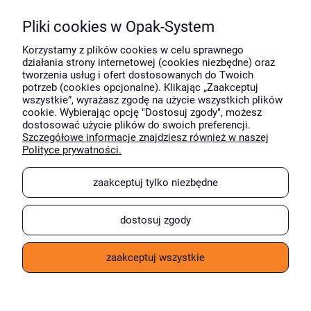
Dostawa i płatność
Pliki cookies w Opak-System
Moje konto
Korzystamy z plików cookies w celu sprawnego
działania strony internetowej (cookies niezbędne) oraz
tworzenia usług i ofert dostosowanych do Twoich
potrzeb (cookies opcjonalne). Klikając „Zaakceptuj
O firmie
wszystkie”, wyrażasz zgodę na użycie wszystkich plików
cookie. Wybierając opcję "Dostosuj zgody", możesz
dostosować użycie plików do swoich preferencji.
Szczegółowe informacje znajdziesz również w naszej
Wyróżnili nas
Polityce prywatności.
zaakceptuj tylko niezbędne
dostosuj zgody
zaakceptuj wszystkie
pokaż pełną wersję strony