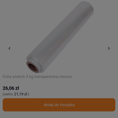
Folia stretch 3 kg transparentna mocna
F
26,06 zł
1
(netto:
21,19 zł
)
(
dodaj do koszyka