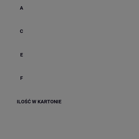
A
C
E
F
ILOŚĆ W KARTONIE