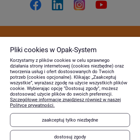
Dostawa i płatność
Pliki cookies w Opak-System
Moje konto
Korzystamy z plików cookies w celu sprawnego
działania strony internetowej (cookies niezbędne) oraz
tworzenia usług i ofert dostosowanych do Twoich
potrzeb (cookies opcjonalne). Klikając „Zaakceptuj
O firmie
wszystkie”, wyrażasz zgodę na użycie wszystkich plików
cookie. Wybierając opcję "Dostosuj zgody", możesz
dostosować użycie plików do swoich preferencji.
Szczegółowe informacje znajdziesz również w naszej
Wyróżnili nas
Polityce prywatności.
zaakceptuj tylko niezbędne
dostosuj zgody