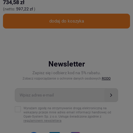
734,58 zł
9
(netto:
597,22 zł
)
(
dodaj do koszyka
Newsletter
Zapisz się i odbierz kod na 5% rabatu.
Zobacz rozporządzenie o ochronie danych osobowych
RODO
Wyrażam zgodę na otrzymywanie drogą elektroniczną na
wskazany przeze mnie adres email informacji handlowej od
Opak-System Sp. z o.o. Usługa świadczona zgodnie z
regulaminem newslettera