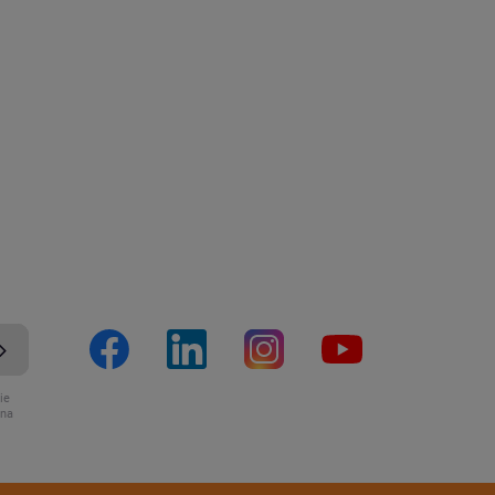
ie
ona