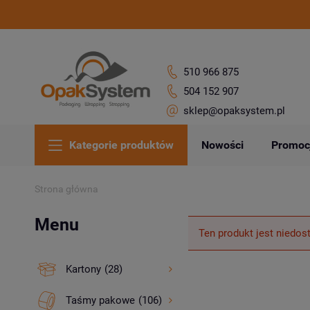
510 966 875
504 152 907
sklep@opaksystem.pl
Kategorie produktów
Nowości
Promoc
Strona główna
Menu
Ten produkt jest niedos
Kartony
(28)
Taśmy pakowe
(106)