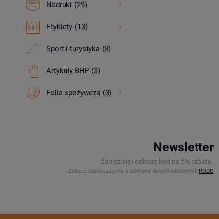
Nadruki
(29)
Etykiety
(13)
Sport-i-turystyka
(8)
Artykuły BHP
(3)
Folia spożywcza
(3)
Newsletter
Zapisz się i odbierz kod na 5% rabatu.
Zobacz rozporządzenie o ochronie danych osobowych
RODO