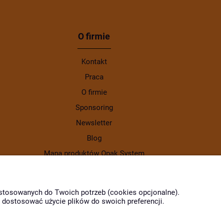
O firmie
Kontakt
Praca
O firmie
Sponsoring
Newsletter
Blog
Mapa produktów Opak System
Gdzie kupić produkty Opak
dostosowanych do Twoich potrzeb (cookies opcjonalne).
z dostosować użycie plików do swoich preferencji.