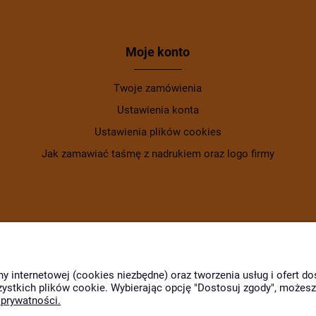
Moje konto
Twoje zamówienia
Ustawienia konta
Ustawienia plików cookies
Jak zamawiać taśmę z nadrukiem oraz logo firmy
ny internetowej (cookies niezbędne) oraz tworzenia usług i ofert 
zystkich plików cookie. Wybierając opcję "Dostosuj zgody", możes
 prywatności.
Wyróżnili nas