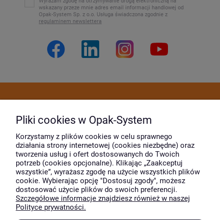
Wyrażam zgodę na otrzymywanie drogą elektroniczną na
wskazany przeze mnie adres email informacji handlowej od
Opak-System Sp. z o.o. Usługa świadczona zgodnie z
regulaminem newslettera
Dostawa i płatność
Pliki cookies w Opak-System
Moje konto
Korzystamy z plików cookies w celu sprawnego
działania strony internetowej (cookies niezbędne) oraz
tworzenia usług i ofert dostosowanych do Twoich
potrzeb (cookies opcjonalne). Klikając „Zaakceptuj
O firmie
wszystkie”, wyrażasz zgodę na użycie wszystkich plików
cookie. Wybierając opcję "Dostosuj zgody", możesz
dostosować użycie plików do swoich preferencji.
Szczegółowe informacje znajdziesz również w naszej
Wyróżnili nas
Polityce prywatności.