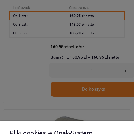
Ilość sztuk
Cena za szt.
Od 1 szt.:
160,95 zł
netto
Od 3 szt.:
148,07 zł
netto
Od 60 szt.:
135,20 zł
netto
160,95 zł
netto/szt.
Suma:
1
x
160,95 zł
=
160,95 zł
netto
-
+
Do koszyka
Pliki cookies w Opak-System