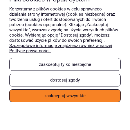
Korzystamy z plików cookies w celu sprawnego
działania strony internetowej (cookies niezbędne) oraz
tworzenia usług i ofert dostosowanych do Twoich
potrzeb (cookies opcjonalne). Klikając „Zaakceptuj
wszystkie”, wyrażasz zgodę na użycie wszystkich plików
cookie. Wybierając opcję "Dostosuj zgody", możesz
dostosować użycie plików do swoich preferencji.
Szczegółowe informacje znajdziesz również w naszej
Polityce prywatności.
krótki opis
zaakceptuj tylko niezbędne
Taśma kompozytowa 13x1100 GW40KF
dostosuj zgody
zaakceptuj wszystkie
Ilość sztuk
Cena za szt.
Od 1 szt.:
235,20 zł
netto
Od 2 szt.:
211,68 zł
netto
Od 48 szt.:
199,93 zł
netto