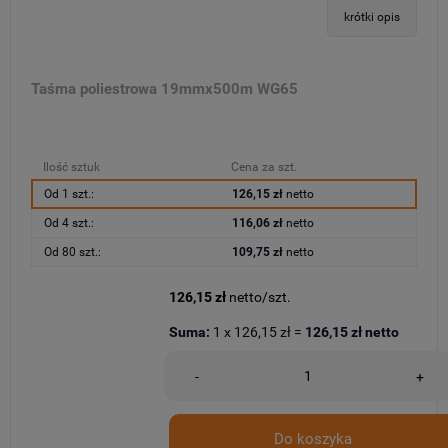
krótki opis
Taśma poliestrowa 19mmx500m WG65
Ilość sztuk
Cena za szt.
Od 1 szt.:
126,15 zł
netto
Od 4 szt.:
116,06 zł
netto
Od 80 szt.:
109,75 zł
netto
126,15 zł
netto/szt.
Suma:
1
x
126,15 zł
=
126,15 zł
netto
-
+
Do koszyka