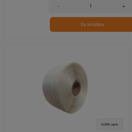
-
+
Do koszyka
krótki opis