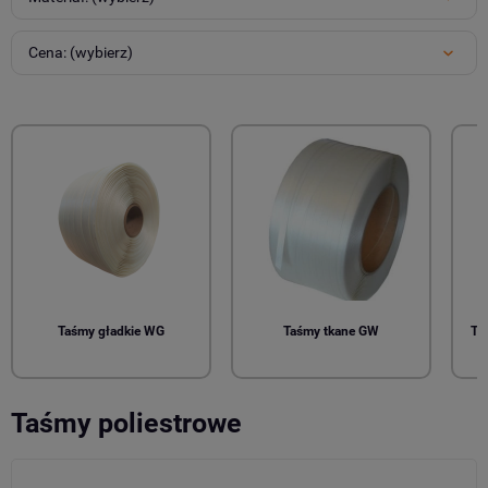
Cena: (wybierz)
Taśmy gładkie WG
Taśmy tkane GW
Ta
Taśmy poliestrowe