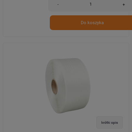
-
+
Do koszyka
krótki opis