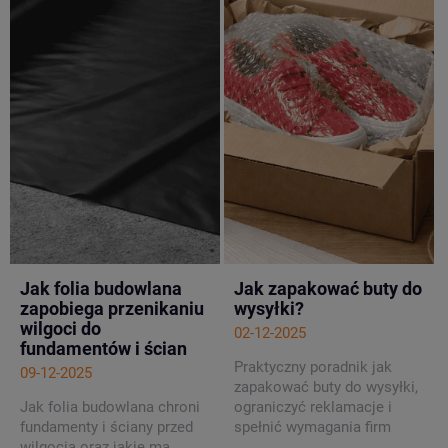
Jak folia budowlana
Jak zapakować buty do
zapobiega przenikaniu
wysyłki?
wilgoci do
02-12-2025
fundamentów i ścian
Praktyczny poradnik jak
09-12-2025
zapakować buty do wysyłki,
Jak
folia budowlana
chroni
ograniczyć reklamacje i
fundamenty i ściany przed
spełnić wymagania firm
wilgocią oraz jakie ma
kurierskich.