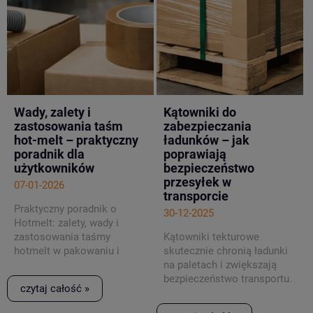
logistycznego nawet
najlepiej zaplanowana
promocja może szybko
wygenerować niepotrzebne
problemy. Jak ich uniknąć i
skutecznie przygotować
sklep na wzmożony ruch?
Tego dowiesz się z naszego
Wady, zalety i
Kątowniki do
najnowszego artykułu!
zastosowania taśm
zabezpieczania
hot-melt – praktyczny
ładunków – jak
poradnik dla
poprawiają
użytkowników
bezpieczeństwo
przesyłek w
07-01-2026
transporcie
Praktyczny poradnik o
30-12-2025
Hotmelt: zalety, wady i
zastosowania taśmy
Kątowniki tekturowe
hotmelt w pakowaniu i
skutecznie chronią ładunki
logistyce.
na paletach i zwiększają
bezpieczeństwo transportu.
czytaj całość »