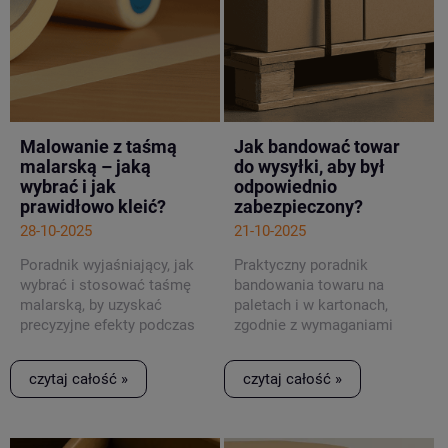
Malowanie z taśmą
Jak bandować towar
malarską – jaką
do wysyłki, aby był
wybrać i jak
odpowiednio
prawidłowo kleić?
zabezpieczony?
28-10-2025
21-10-2025
Poradnik wyjaśniający, jak
Praktyczny poradnik
wybrać i stosować taśmę
bandowania towaru na
malarską, by uzyskać
paletach i w kartonach,
precyzyjne efekty podczas
zgodnie z wymaganiami
malowania.
przewoźników i norm
bezpieczeństwa.
czytaj całość »
czytaj całość »