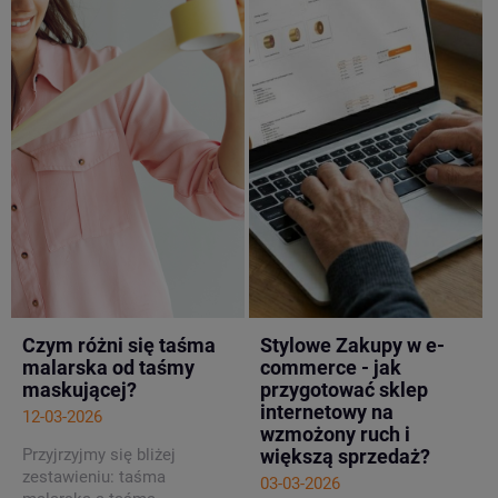
Czym różni się taśma
Stylowe Zakupy w e-
malarska od taśmy
commerce - jak
maskującej?
przygotować sklep
internetowy na
12-03-2026
wzmożony ruch i
Przyjrzyjmy się bliżej
większą sprzedaż?
zestawieniu: taśma
03-03-2026