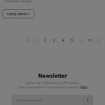
wizerunek sklepu.
czytaj całość »
1
2
3
4
5
...
11
Newsletter
Zapisz się i odbierz kod na 5% rabatu.
Zobacz rozporządzenie o ochronie danych osobowych
RODO