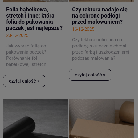
Folia bąbelkowa,
Czy tektura nadaje się
stretch i inne: która
na ochronę podłogi
folia do pakowania
przed malowaniem?
paczek jest najlepsza?
16-12-2025
23-12-2025
Czy tektura ochronna na
Jak wybrać folię do
podłogę skutecznie chroni
pakowania paczek?
przed farbą i uszkodzeniami
Porównanie folii
podczas malowania?
bąbelkowej, stretch i
wskazówki zakupowe.
czytaj całość »
czytaj całość »