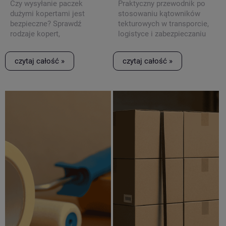
Czy wysyłanie paczek
Praktyczny przewodnik po
dużymi kopertami jest
stosowaniu kątowników
bezpieczne? Sprawdź
tekturowych w transporcie,
rodzaje kopert,
logistyce i zabezpieczaniu
zastosowania i zasady
ładunków.
wyboru.
czytaj całość »
czytaj całość »