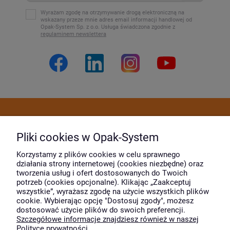
Wyrażam zgodę na otrzymywanie drogą elektroniczną na
wskazany przeze mnie adres email informacji handlowej od
Opak-System Sp. z o.o. Usługa świadczona zgodnie z
regulaminem newslettera
Dostawa i płatność
Pliki cookies w Opak-System
Moje konto
Korzystamy z plików cookies w celu sprawnego
działania strony internetowej (cookies niezbędne) oraz
tworzenia usług i ofert dostosowanych do Twoich
potrzeb (cookies opcjonalne). Klikając „Zaakceptuj
O firmie
wszystkie”, wyrażasz zgodę na użycie wszystkich plików
cookie. Wybierając opcję "Dostosuj zgody", możesz
dostosować użycie plików do swoich preferencji.
Szczegółowe informacje znajdziesz również w naszej
Wyróżnili nas
Polityce prywatności.