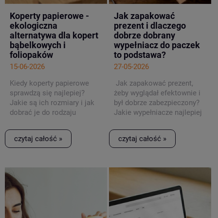
Koperty papierowe -
Jak zapakować
ekologiczna
prezent i dlaczego
alternatywa dla kopert
dobrze dobrany
bąbelkowych i
wypełniacz do paczek
foliopaków
to podstawa?
15-06-2026
27-05-2026
Kiedy koperty papierowe
Jak zapakować prezent,
sprawdzą się najlepiej?
żeby wyglądał efektownie i
Jakie są ich rozmiary i jak
był dobrze zabezpieczony?
dobrać je do rodzaju
Jakie wypełniacze najlepiej
przesyłki?
sprawdzają się przy różnych
okazjach? Sprawdźmy to!
czytaj całość »
czytaj całość »