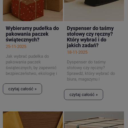
Wybieramy pudełka do
Dyspenser do taśmy
pakowania paczek
stołowy czy ręczny?
świątecznych?
Który wybrać i do
jakich zadań?
25-11-2025
18-11-2025
Jak wybrać pudełka do
pakowania paczek
Dyspenser do taśmy
świątecznych, by zapewnić
stołowy czy ręczny?
bezpieczeństwo, ekologię i
Sprawdź, który wybrać do
zgodność z wysyłką.
biura, magazynu i
pakowania przesyłek.
czytaj całość »
czytaj całość »