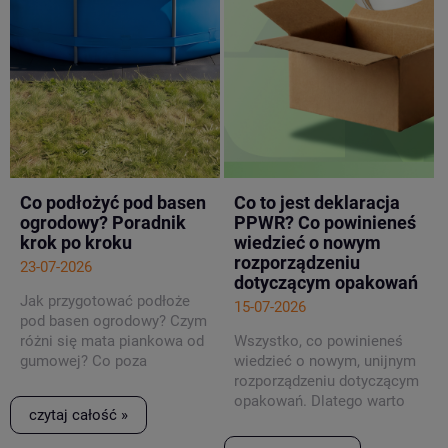
Co podłożyć pod basen
Co to jest deklaracja
ogrodowy? Poradnik
PPWR? Co powinieneś
krok po kroku
wiedzieć o nowym
rozporządzeniu
23-07-2026
dotyczącym opakowań
Jak przygotować podłoże
15-07-2026
pod basen ogrodowy? Czym
różni się mata piankowa od
Wszystko, co powinieneś
gumowej? Co poza
wiedzieć o nowym, unijnym
podkładem pod basen
rozporządzeniu dotyczącym
ogrodowy warto mieć w
opakowań. Dlatego warto
czytaj całość »
zanadrzu
już teraz sprawdzić, jakie
obowiązki wprowadza