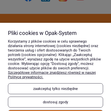
Dostawa i płatność
Pliki cookies w Opak-System
Moje konto
Korzystamy z plików cookies w celu sprawnego
działania strony internetowej (cookies niezbędne) oraz
tworzenia usług i ofert dostosowanych do Twoich
potrzeb (cookies opcjonalne). Klikając „Zaakceptuj
O firmie
wszystkie”, wyrażasz zgodę na użycie wszystkich plików
cookie. Wybierając opcję "Dostosuj zgody", możesz
dostosować użycie plików do swoich preferencji.
Szczegółowe informacje znajdziesz również w naszej
Wyróżnili nas
Polityce prywatności.
zaakceptuj tylko niezbędne
dostosuj zgody