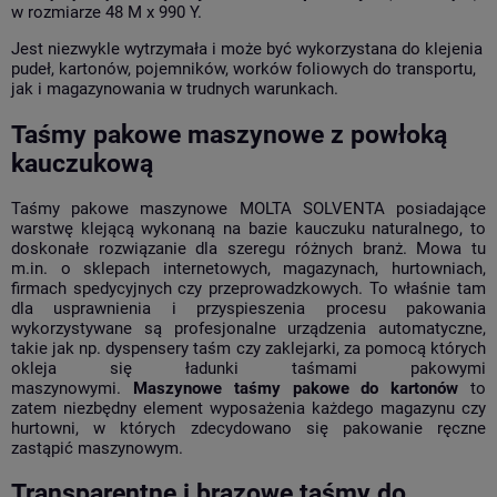
w rozmiarze 48 M x 990 Y.
Jest niezwykle wytrzymała i może być wykorzystana do klejenia
pudeł, kartonów, pojemników, worków foliowych do transportu,
jak i magazynowania w trudnych warunkach.
Taśmy pakowe maszynowe z powłoką
kauczukową
Taśmy pakowe maszynowe MOLTA SOLVENTA posiadające
warstwę klejącą wykonaną na bazie kauczuku naturalnego, to
doskonałe rozwiązanie dla szeregu różnych branż. Mowa tu
m.in. o sklepach internetowych, magazynach, hurtowniach,
firmach spedycyjnych czy przeprowadzkowych. To właśnie tam
dla usprawnienia i przyspieszenia procesu pakowania
wykorzystywane są profesjonalne urządzenia automatyczne,
takie jak np. dyspensery taśm czy zaklejarki, za pomocą których
okleja się ładunki taśmami pakowymi
maszynowymi.
Maszynowe taśmy pakowe do kartonów
to
zatem niezbędny element wyposażenia każdego magazynu czy
hurtowni, w których zdecydowano się pakowanie ręczne
zastąpić maszynowym.
Transparentne i brązowe taśmy do