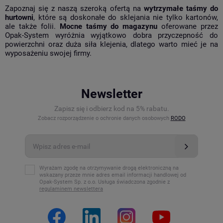
Zapoznaj się z naszą szeroką ofertą na
wytrzymałe taśmy do
hurtowni
, które są doskonałe do sklejania nie tylko kartonów,
ale także folii.
Mocne taśmy do magazynu
oferowane przez
Opak-System wyróżnia wyjątkowo dobra przyczepność do
powierzchni oraz duża siła klejenia, dlatego warto mieć je na
wyposażeniu swojej firmy.
Newsletter
Zapisz się i odbierz kod na 5% rabatu.
Zobacz rozporządzenie o ochronie danych osobowych
RODO
Wyrażam zgodę na otrzymywanie drogą elektroniczną na
wskazany przeze mnie adres email informacji handlowej od
Opak-System Sp. z o.o. Usługa świadczona zgodnie z
regulaminem newslettera