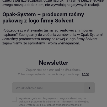
dzięki swej użyteczności, gdzie nadruk na taśmie będzie jedynie
swego rodzaju dodatkiem, nie wywołają negatywnych reakcji.
Opak-System – producent taśmy
pakowej z logo firmy Solvent
Potrzebujesz wytrzymałej taśmy solventowej z firmowym
napisem? Zachęcamy do złożenia zamówienia w Opak-System!
Jesteśmy producentem taśmy pakowej z logo firmy Solvent i
zapewniamy, że sprostamy Twoim wymaganiom.
Newsletter
Zapisz się i odbierz kod na 5% rabatu.
Zobacz rozporządzenie o ochronie danych osobowych
RODO
Wyrażam zgodę na otrzymywanie drogą elektroniczną na
wskazany przeze mnie adres email informacji handlowej od
Opak-System Sp. z o.o. Usługa świadczona zgodnie z