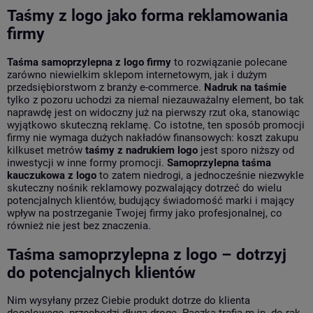
Taśmy z logo jako forma reklamowania
firmy
Taśma samoprzylepna z logo firmy
to rozwiązanie polecane
zarówno niewielkim sklepom internetowym, jak i dużym
przedsiębiorstwom z branży e-commerce.
Nadruk na taśmie
tylko z pozoru uchodzi za niemal niezauważalny element, bo tak
naprawdę jest on widoczny już na pierwszy rzut oka, stanowiąc
wyjątkowo skuteczną reklamę. Co istotne, ten sposób promocji
firmy nie wymaga dużych nakładów finansowych: koszt zakupu
kilkuset metrów
taśmy z nadrukiem logo
jest sporo niższy od
inwestycji w inne formy promocji.
Samoprzylepna taśma
kauczukowa z logo
to zatem niedrogi, a jednocześnie niezwykle
skuteczny nośnik reklamowy pozwalający dotrzeć do wielu
potencjalnych klientów, budujący świadomość marki i mający
wpływ na postrzeganie Twojej firmy jako profesjonalnej, co
również nie jest bez znaczenia.
Taśma samoprzylepna z logo – dotrzyj
do potencjalnych klientów
Nim wysyłany przez Ciebie produkt dotrze do klienta