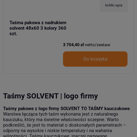
krótki opis
Taśma pakowa z nadrukiem
solvent 48x60 3 kolory 360
szt.
3 704,40 zł
netto/zestaw
Do koszyka
Taśmy SOLVENT | logo firmy
Taśmy pakowe z logo firmy SOLVENT TO TAŚMY kauczukowe
.
Warstwa łącząca tych taśm wykonana jest z naturalnego
kauczuku, który ma świetne właściwości sczepne. Warto
podkreślić, że jest to materiał o doskonałych parametrach –
odporny na wysokie i niskie temperatury i na wahania
wilgotności. Taśmy kauczukowe, inaczej nazywane