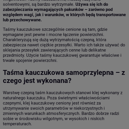
solventowymi, są bardzo wytrzymałe.
Używa się ich do
zabezpieczania wymagających pakunków – zarówno pod
względem wagi, jak i warunków, w których będą transportowane
lub przechowywane.
Taśmy kauczukowe szczególnie cenione są tam, gdzie
wymagane jest pewne i mocne łączenie powierzchni.
Charakteryzują się dużą wytrzymałością czepną, która
zabezpiecza nawet ciężkie przesyłki. Warto ich także używać do
sklejania przesyłek zawierających cenne lub delikatne
przedmioty. Użycie taśmy kauczukowej gwarantuje właściwe i
trwałe spojenie powierzchni.
Taśma kauczukowa samoprzylepna – z
czego jest wykonana?
Warstwę czepną taśm kauczukowych stanowi klej wykonany z
naturalnego kauczuku. Poza świetnymi właściwościami
czepnymi, klej kauczukowy ceniony jest również za
utrzymywanie swoich parametrów w niekorzystnych i
zmiennych warunkach atmosferycznych. Bardzo dobrze radzi
sobie w środowisku wilgotnym, w wysokich i niskich
temperaturach.