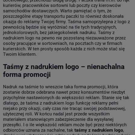
docelowego, przechodzi długą drogę. Paczka trafia m.in. do rąk
kurierów, pracowników sortowni lub poczty czy kierowców
samochodów dostawczych. Warto pamiętać o tym, że
poszczególne etapy transportu paczki to również doskonała
okazja do reklamy Twojej firmy. Taśma samoprzylepna z logo z
pewnością będzie się wyróżniać na tle tych tradycyjnych,
jednokolorowych, bez jakiegokolwiek nadruku. Taśmy z
nadrukiem logo na pewno nie pozostaną niezauważone przez
osoby pracujące w sortowniach, na pocztach czy w firmach
kurierskich. W ten prosty sposób każda z nich może stać się
Twoim klientem.
Taśmy z nadrukiem logo – nienachalna
forma promocji
Nadruk na taśmie to wreszcie taka forma promocji, która
zostanie dobrze odebrana nawet przez konsumentów niezbyt
przychylnie nastawionych do większości reklam. Stanie się tak
dlatego, że taśma z nadrukiem logo funkcję reklamy pełni
niejako przy okazji, cały czas nie tracąc swojej podstawowej,
użytecznej roli. W końcu nadal jest przede wszystkim
materiałem stanowiącym zabezpieczenie dla wysyłanej
przesyłki. I o ile większość reklam może być przez niektórych
odbiorców uznana za nachalne, tak
taśmy z nadrukiem logo
,