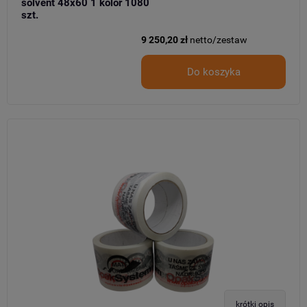
solvent 48x60 1 kolor 1080
szt.
9 250,20 zł
netto/zestaw
Do koszyka
krótki opis