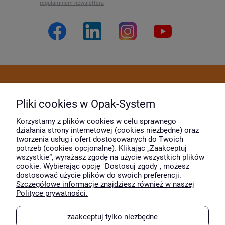
regulaminem newslettera
Dostawa i płatność
Pliki cookies w Opak-System
Moje konto
Korzystamy z plików cookies w celu sprawnego
działania strony internetowej (cookies niezbędne) oraz
tworzenia usług i ofert dostosowanych do Twoich
potrzeb (cookies opcjonalne). Klikając „Zaakceptuj
O firmie
wszystkie”, wyrażasz zgodę na użycie wszystkich plików
cookie. Wybierając opcję "Dostosuj zgody", możesz
dostosować użycie plików do swoich preferencji.
Szczegółowe informacje znajdziesz również w naszej
Wyróżnili nas
Polityce prywatności.
zaakceptuj tylko niezbędne