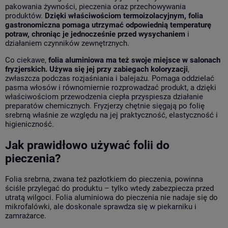
pakowania żywności, pieczenia oraz przechowywania
produktów.
Dzięki właściwościom termoizolacyjnym, folia
gastronomiczna pomaga utrzymać odpowiednią temperaturę
potraw, chroniąc je jednocześnie przed wysychaniem
i
działaniem czynników zewnętrznych.
Co ciekawe,
folia aluminiowa ma też swoje miejsce w salonach
fryzjerskich. Używa się jej przy zabiegach koloryzacji
,
zwłaszcza podczas rozjaśniania i balejażu. Pomaga oddzielać
pasma włosów i równomiernie rozprowadzać produkt, a dzięki
właściwościom przewodzenia ciepła przyspiesza działanie
preparatów chemicznych. Fryzjerzy chętnie sięgają po folię
srebrną właśnie ze względu na jej praktyczność, elastyczność i
higieniczność.
Jak prawidłowo używać folii do
pieczenia?
Folia srebrna, zwana też pazłotkiem do pieczenia, powinna
ściśle przylegać do produktu – tylko wtedy zabezpiecza przed
utratą wilgoci. Folia aluminiowa do pieczenia nie nadaje się do
mikrofalówki, ale doskonale sprawdza się w piekarniku i
zamrażarce.