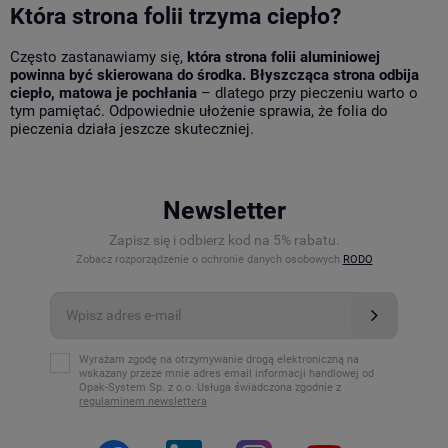
Która strona folii trzyma ciepło?
Często zastanawiamy się,
która strona folii aluminiowej
powinna być skierowana do środka. Błyszcząca strona odbija
ciepło, matowa je pochłania
– dlatego przy pieczeniu warto o
tym pamiętać. Odpowiednie ułożenie sprawia, że folia do
pieczenia działa jeszcze skuteczniej.
Newsletter
Zapisz się i odbierz kod na 5% rabatu.
Zobacz rozporządzenie o ochronie danych osobowych
RODO
Wyrażam zgodę na otrzymywanie drogą elektroniczną na
wskazany przeze mnie adres email informacji handlowej od
Opak-System Sp. z o.o. Usługa świadczona zgodnie z
regulaminem newslettera