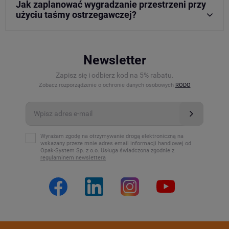
Jak zaplanować wygradzanie przestrzeni przy
użyciu taśmy ostrzegawczej?
Newsletter
Zapisz się i odbierz kod na 5% rabatu.
Zobacz rozporządzenie o ochronie danych osobowych
RODO
Wyrażam zgodę na otrzymywanie drogą elektroniczną na
wskazany przeze mnie adres email informacji handlowej od
Opak-System Sp. z o.o. Usługa świadczona zgodnie z
regulaminem newslettera