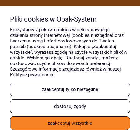
Dostawa i płatność
Pliki cookies w Opak-System
Moje konto
Korzystamy z plików cookies w celu sprawnego
działania strony internetowej (cookies niezbędne) oraz
tworzenia usług i ofert dostosowanych do Twoich
potrzeb (cookies opcjonalne). Klikając „Zaakceptuj
O firmie
wszystkie”, wyrażasz zgodę na użycie wszystkich plików
cookie. Wybierając opcję "Dostosuj zgody", możesz
dostosować użycie plików do swoich preferencji.
Szczegółowe informacje znajdziesz również w naszej
Wyróżnili nas
Polityce prywatności.
zaakceptuj tylko niezbędne
dostosuj zgody
zaakceptuj wszystkie