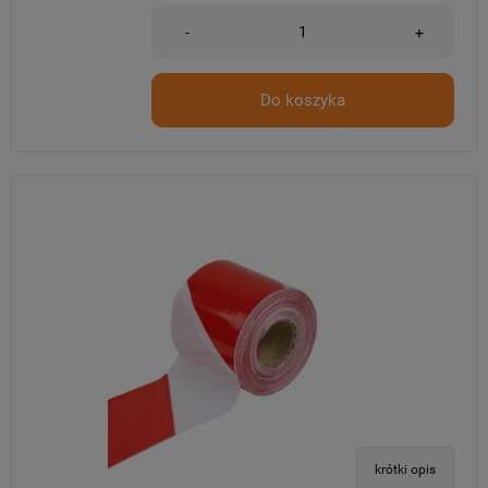
-
+
Do koszyka
krótki opis