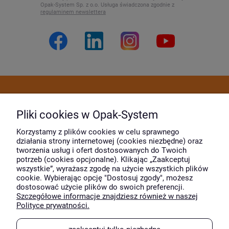
Opak-System Sp. z o.o. Usługa świadczona zgodnie z
regulaminem newslettera
Dostawa i płatność
Pliki cookies w Opak-System
Moje konto
Korzystamy z plików cookies w celu sprawnego
działania strony internetowej (cookies niezbędne) oraz
tworzenia usług i ofert dostosowanych do Twoich
potrzeb (cookies opcjonalne). Klikając „Zaakceptuj
O firmie
wszystkie”, wyrażasz zgodę na użycie wszystkich plików
cookie. Wybierając opcję "Dostosuj zgody", możesz
dostosować użycie plików do swoich preferencji.
Szczegółowe informacje znajdziesz również w naszej
Wyróżnili nas
Polityce prywatności.