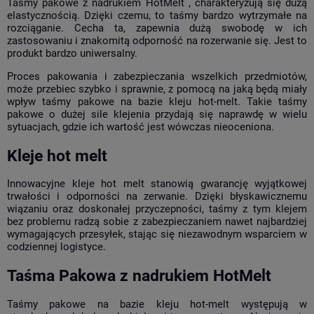
Taśmy pakowe z nadrukiem HotMelt , charakteryzują się dużą
elastycznością. Dzięki czemu, to taśmy bardzo wytrzymałe na
rozciąganie. Cecha ta, zapewnia dużą swobodę w ich
zastosowaniu i znakomitą odporność na rozerwanie się. Jest to
produkt bardzo uniwersalny.
Proces pakowania i zabezpieczania wszelkich przedmiotów,
może przebiec szybko i sprawnie, z pomocą na jaką będą miały
wpływ taśmy pakowe na bazie kleju hot-melt. Takie taśmy
pakowe o dużej sile klejenia przydają się naprawdę w wielu
sytuacjach, gdzie ich wartość jest wówczas nieoceniona.
Kleje hot melt
Innowacyjne kleje hot melt stanowią gwarancję wyjątkowej
trwałości i odporności na zerwanie. Dzięki błyskawicznemu
wiązaniu oraz doskonałej przyczepności, taśmy z tym klejem
bez problemu radzą sobie z zabezpieczaniem nawet najbardziej
wymagających przesyłek, stając się niezawodnym wsparciem w
codziennej logistyce.
Taśma Pakowa z nadrukiem HotMelt
Taśmy pakowe na bazie kleju hot-melt występują w