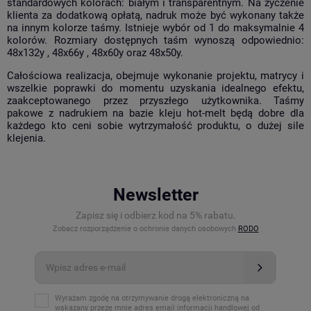
standardowych kolorach: białym i transparentnym. Na życzenie
klienta za dodatkową opłatą, nadruk może być wykonany także
na innym kolorze taśmy. Istnieje wybór od 1 do maksymalnie 4
kolorów. Rozmiary dostępnych taśm wynoszą odpowiednio:
48x132y , 48x66y , 48x60y oraz 48x50y.
Całościowa realizacja, obejmuje wykonanie projektu, matrycy i
wszelkie poprawki do momentu uzyskania idealnego efektu,
zaakceptowanego przez przyszłego użytkownika. Taśmy
pakowe z nadrukiem na bazie kleju hot-melt będą dobre dla
każdego kto ceni sobie wytrzymałość produktu, o dużej sile
klejenia.
Newsletter
Zapisz się i odbierz kod na 5% rabatu.
Zobacz rozporządzenie o ochronie danych osobowych
RODO
Wyrażam zgodę na otrzymywanie drogą elektroniczną na
wskazany przeze mnie adres email informacji handlowej od