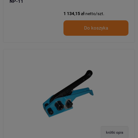
NP-11
1 134,15 zł
netto/szt.
Do koszyka
krótki opis