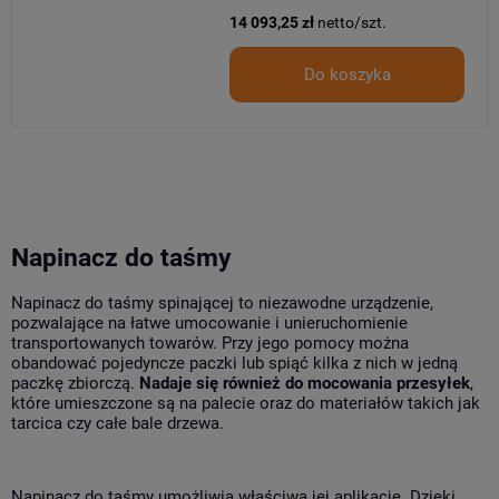
14 093,25 zł
netto/szt.
Do koszyka
Napinacz do taśmy
Napinacz do taśmy spinającej to niezawodne urządzenie,
pozwalające na łatwe umocowanie i unieruchomienie
transportowanych towarów. Przy jego pomocy można
obandować pojedyncze paczki lub spiąć kilka z nich w jedną
paczkę zbiorczą.
Nadaje się również do mocowania przesyłek
,
które umieszczone są na palecie oraz do materiałów takich jak
tarcica czy całe bale drzewa.
Napinacz do taśmy umożliwia właściwą jej aplikację. Dzięki