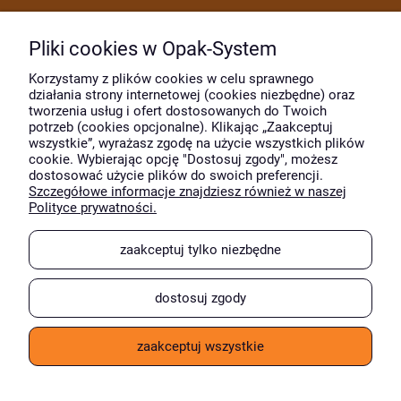
Dostawa i płatność
Pliki cookies w Opak-System
Moje konto
Korzystamy z plików cookies w celu sprawnego
działania strony internetowej (cookies niezbędne) oraz
tworzenia usług i ofert dostosowanych do Twoich
potrzeb (cookies opcjonalne). Klikając „Zaakceptuj
O firmie
wszystkie”, wyrażasz zgodę na użycie wszystkich plików
cookie. Wybierając opcję "Dostosuj zgody", możesz
dostosować użycie plików do swoich preferencji.
Szczegółowe informacje znajdziesz również w naszej
Wyróżnili nas
Polityce prywatności.
zaakceptuj tylko niezbędne
dostosuj zgody
zaakceptuj wszystkie
pokaż pełną wersję strony