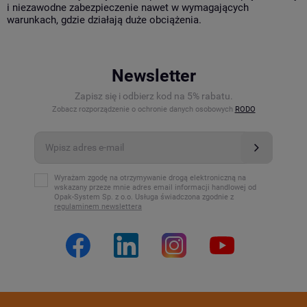
i niezawodne zabezpieczenie nawet w wymagających
warunkach, gdzie działają duże obciążenia.
Newsletter
Zapisz się i odbierz kod na 5% rabatu.
Zobacz rozporządzenie o ochronie danych osobowych
RODO
Wyrażam zgodę na otrzymywanie drogą elektroniczną na
wskazany przeze mnie adres email informacji handlowej od
Opak-System Sp. z o.o. Usługa świadczona zgodnie z
regulaminem newslettera