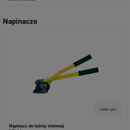
Napinacze
krótki opis
Napinacz do taśmy stalowej