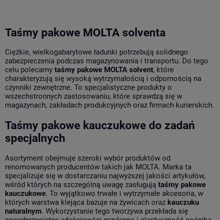
Taśmy pakowe MOLTA solventa
Ciężkie, wielkogabarytowe ładunki potrzebują solidnego
zabezpieczenia podczas magazynowania i transportu. Do tego
celu polecamy
taśmy pakowe
MOLTA solvent
, które
charakteryzują się wysoką wytrzymałością i odpornością na
czynniki zewnętrzne. To specjalistyczne produkty o
wszechstronnych zastosowaniu, które sprawdzą się w
magazynach, zakładach produkcyjnych oraz firmach kurierskich.
Taśmy pakowe kauczukowe do zadań
specjalnych
Asortyment obejmuje szeroki wybór produktów od
renomowanych producentów takich jak MOLTA. Marka ta
specjalizuje się w dostarczaniu najwyższej jakości artykułów,
wśród których na szczególną uwagę zasługują
taśmy pakowe
kauczukowe
. To wyjątkowo trwałe i wytrzymałe akcesoria, w
których warstwa klejąca bazuje na żywicach oraz
kauczuku
naturalnym
. Wykorzystanie tego tworzywa przekłada się
ponadprzeciętne właściwości przylepne i elastyczność nośnika.