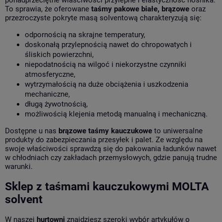
To sprawia, że oferowane
taśmy pakowe białe, brązowe
oraz
przezroczyste pokryte masą solventową charakteryzują się:
odpornością na skrajne temperatury,
doskonałą przylepnością nawet do chropowatych i
śliskich powierzchni,
niepodatnością na wilgoć i niekorzystne czynniki
atmosferyczne,
wytrzymałością na duże obciążenia i uszkodzenia
mechaniczne,
długą żywotnością,
możliwością klejenia metodą manualną i mechaniczną.
Dostępne u nas
brązowe taśmy kauczukowe
to uniwersalne
produkty do zabezpieczania przesyłek i palet. Ze względu na
swoje właściwości sprawdzą się do pakowania ładunków nawet
w chłodniach czy zakładach przemysłowych, gdzie panują trudne
warunki.
Sklep z taśmami kauczukowymi MOLTA
solvent
W naszej
hurtowni
znajdziesz szeroki wybór artykułów o