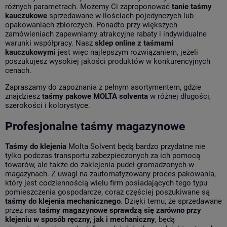
różnych parametrach. Możemy Ci zaproponować
tanie taśmy
kauczukowe
sprzedawane w ilościach pojedynczych lub
opakowaniach zbiorczych. Ponadto przy większych
zamówieniach zapewniamy atrakcyjne rabaty i indywidualne
warunki współpracy. Nasz
sklep online z taśmami
kauczukowymi
jest więc najlepszym rozwiązaniem, jeżeli
poszukujesz wysokiej jakości produktów w konkurencyjnych
cenach.
Zapraszamy do zapoznania z pełnym asortymentem, gdzie
znajdziesz
taśmy pakowe MOLTA solventa
w różnej długości,
szerokości i kolorystyce.
Profesjonalne taśmy magazynowe
Taśmy do klejenia
Molta Solvent będą bardzo przydatne nie
tylko podczas transportu zabezpieczonych za ich pomocą
towarów, ale także do zaklejenia pudeł gromadzonych w
magazynach. Z uwagi na zautomatyzowany proces pakowania,
który jest codziennością wielu firm posiadających tego typu
pomieszczenia gospodarcze, coraz częściej poszukiwane są
taśmy do klejenia mechanicznego
. Dzięki temu, że sprzedawane
przez nas
taśmy magazynowe sprawdzą się zarówno przy
klejeniu w sposób ręczny, jak i mechaniczny
, będą