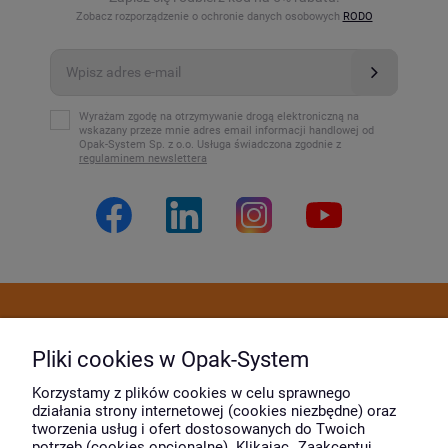
Zobacz rozporządzenie o ochronie danych osobowych
RODO
Wyrażam zgodę na otrzymywanie drogą elektroniczną na
wskazany przeze mnie adres email informacji handlowej od
Opak-System Sp. z o.o. Usługa świadczona zgodnie z
regulaminem newslettera
Dostawa i płatność
Pliki cookies w Opak-System
Moje konto
Korzystamy z plików cookies w celu sprawnego
działania strony internetowej (cookies niezbędne) oraz
tworzenia usług i ofert dostosowanych do Twoich
potrzeb (cookies opcjonalne). Klikając „Zaakceptuj