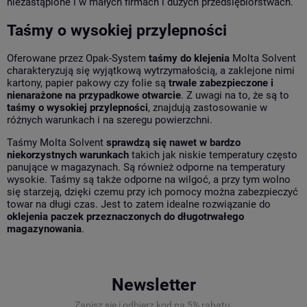
niezastąpione i w małych firmach i dużych przedsiębiorstwach.
Taśmy o wysokiej przylepności
Oferowane przez Opak-System
taśmy do klejenia
Molta Solvent
charakteryzują się wyjątkową wytrzymałością, a zaklejone nimi
kartony, papier pakowy czy folie są
trwale zabezpieczone i
nienarażone na przypadkowe otwarcie
. Z uwagi na to, że są to
taśmy o wysokiej przylepności
, znajdują zastosowanie w
różnych warunkach i na szeregu powierzchni.
Taśmy Molta Solvent
sprawdzą się nawet w bardzo
niekorzystnych warunkach
takich jak niskie temperatury często
panujące w magazynach. Są również odporne na temperatury
wysokie. Taśmy są także odporne na wilgoć, a przy tym wolno
się starzeją, dzięki czemu przy ich pomocy można zabezpieczyć
towar na długi czas. Jest to zatem idealne rozwiązanie do
oklejenia paczek przeznaczonych do długotrwałego
magazynowania
.
Newsletter
Zapisz się i odbierz kod na 5% rabatu.