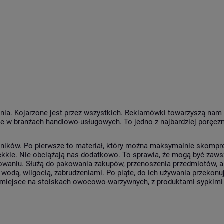
nia. Kojarzone jest przez wszystkich. Reklamówki towarzyszą nam
e w branżach handlowo-usługowych. To jedno z najbardziej poręcz
ników. Po pierwsze to materiał, który można maksymalnie skompre
ekkie. Nie obciążają nas dodatkowo. To sprawia, że mogą być zawsz
owaniu. Służą do pakowania zakupów, przenoszenia przedmiotów, a t
d wodą, wilgocią, zabrudzeniami. Po piąte, do ich używania przeko
miejsce na stoiskach owocowo-warzywnych, z produktami sypkimi