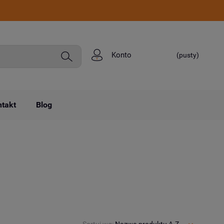
Konto
(pusty)
takt
Blog
Sortuj wg:
Nazwa produktu A-Z