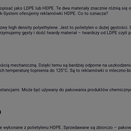
opisać jako LDPE lub HDPE. Te dwa materiały znacznie różnią się od
ak-System oferujemy reklamówki HDPE. Co to oznacza?
wy high density polyethylene. Jest to polietylen o dużej gęstości.
rzymujemy gęsty i dość twardy materiał – twardszy od LDPE czyli po
cią mechaniczną. Dzięki temu są bardziej odporne na uszkodzenia,
ch temperaturę topnienia do 125°C. Są to reklamówki o mleczno-bia
bstancjami. Może być używany do pakowania produktów chemicznych
m
e wykonane z polietylenu HDPE. Sprzedawane są zbiorczo – pakowa