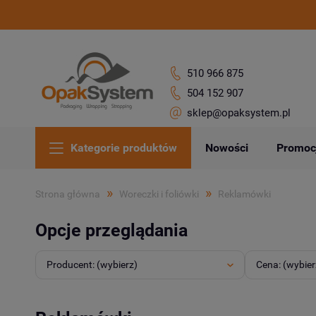
510 966 875
504 152 907
sklep@opaksystem.pl
Kategorie produktów
Nowości
Promoc
»
»
Strona główna
Woreczki i foliówki
Reklamówki
Opcje przeglądania
Producent: (wybierz)
Cena: (wybier