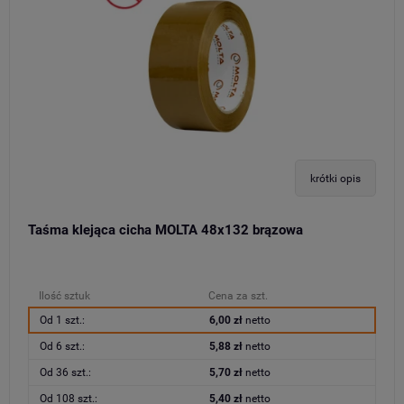
krótki opis
Taśma klejąca cicha MOLTA 48x132 brązowa
Ilość sztuk
Cena za szt.
Od 1 szt.:
6,00 zł
netto
Od 6 szt.:
5,88 zł
netto
Od 36 szt.:
5,70 zł
netto
Od 108 szt.:
5,40 zł
netto