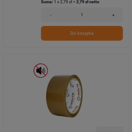
Suma:
1
x
2,79 zł
=
2,79 zł
netto
-
+
Do koszyka