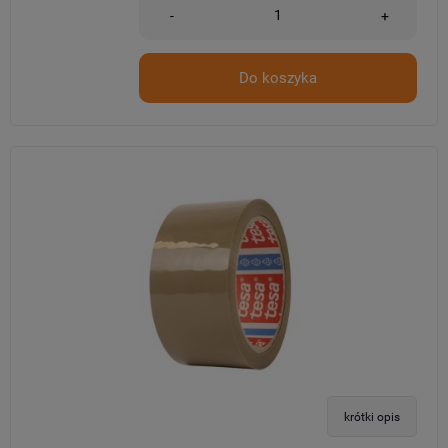
-
+
Do koszyka
krótki opis