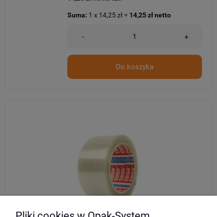
Suma:
1
x
14,25 zł
=
14,25 zł
netto
-
+
Do koszyka
Pliki cookies w Opak-System