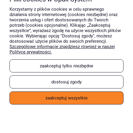
krótki opis
Korzystamy z plików cookies w celu sprawnego
działania strony internetowej (cookies niezbędne) oraz
tworzenia usług i ofert dostosowanych do Twoich
potrzeb (cookies opcjonalne). Klikając „Zaakceptuj
Taśma pakowa PET tesa 60412 50x66 transparentna
wszystkie”, wyrażasz zgodę na użycie wszystkich plików
cookie. Wybierając opcję "Dostosuj zgody", możesz
dostosować użycie plików do swoich preferencji.
Szczegółowe informacje znajdziesz również w naszej
Ilość sztuk
Cena za szt.
Polityce prywatności.
Od 1 szt.:
14,25 zł
netto
Od 6 szt.:
13,97 zł
netto
zaakceptuj tylko niezbędne
Od 36 szt.:
13,54 zł
netto
Od 180 szt.:
13,25 zł
netto
dostosuj zgody
Od 2376 szt.:
12,54 zł
netto
zaakceptuj wszystkie
14,25 zł
netto/szt.
Suma:
1
x
14,25 zł
=
14,25 zł
netto
-
+