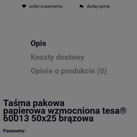
poleć znajomemu
dodaj opinię
Opis
Koszty dostawy
Opinie o produkcie (0)
Taśma pakowa
papierowa wzmocniona
tesa®
60013 50x25 brązowa
Parametry: