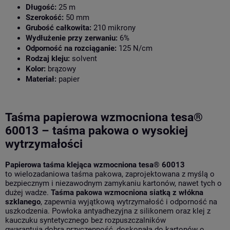
Długość:
25 m
Szerokość:
50 mm
Grubość całkowita:
210 mikrony
Wydłużenie przy zerwaniu:
6%
Odporność na rozciąganie:
125 N/cm
Rodzaj kleju:
solvent
Kolor:
brązowy
Materiał:
papier
Taśma papierowa wzmocniona tesa®
60013 – taśma pakowa o wysokiej
wytrzymałości
Papierowa taśma klejąca wzmocniona tesa® 60013
to wielozadaniowa taśma pakowa, zaprojektowana z myślą o
bezpiecznym i niezawodnym zamykaniu kartonów, nawet tych o
dużej wadze.
Taśma pakowa wzmocniona siatką z włókna
szklanego
, zapewnia wyjątkową wytrzymałość i odporność na
uszkodzenia. Powłoka antyadhezyjna z silikonem oraz klej z
kauczuku syntetycznego bez rozpuszczalników
gwarantują dobrą przyczepność, doskonałą do kartonów o