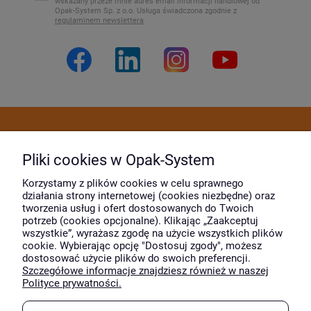
wskazany przeze mnie adres email informacji handlowej od
Opak-System Sp. z o.o. Usługa świadczona zgodnie z
regulaminem newslettera
Dostawa i płatność
Pliki cookies w Opak-System
Moje konto
Korzystamy z plików cookies w celu sprawnego
działania strony internetowej (cookies niezbędne) oraz
tworzenia usług i ofert dostosowanych do Twoich
potrzeb (cookies opcjonalne). Klikając „Zaakceptuj
O firmie
wszystkie”, wyrażasz zgodę na użycie wszystkich plików
cookie. Wybierając opcję "Dostosuj zgody", możesz
dostosować użycie plików do swoich preferencji.
Szczegółowe informacje znajdziesz również w naszej
Wyróżnili nas
Polityce prywatności.