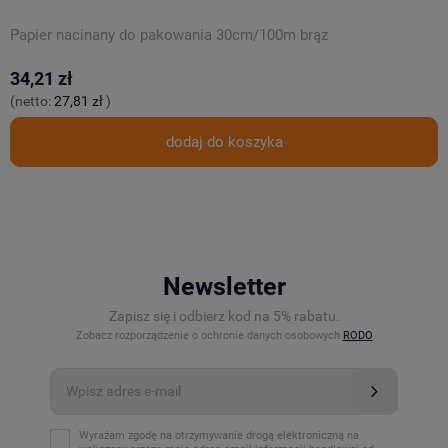
Papier nacinany do pakowania 30cm/100m brąz
T
34,21 zł
2
(netto:
27,81 zł
)
(
dodaj do koszyka
Newsletter
Zapisz się i odbierz kod na 5% rabatu.
Zobacz rozporządzenie o ochronie danych osobowych
RODO
Wyrażam zgodę na otrzymywanie drogą elektroniczną na