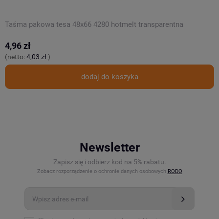
Taśma pakowa tesa 48x66 4280 hotmelt transparentna
T
4,96 zł
5
(netto:
4,03 zł
)
(
dodaj do koszyka
Newsletter
Zapisz się i odbierz kod na 5% rabatu.
Zobacz rozporządzenie o ochronie danych osobowych
RODO