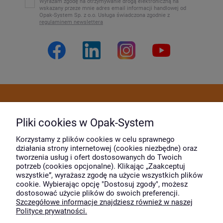
Wyrażam zgodę na otrzymywanie drogą elektroniczną na
wskazany przeze mnie adres email informacji handlowej od
Opak-System Sp. z o.o. Usługa świadczona zgodnie z
regulaminem newslettera
Dostawa i płatność
Pliki cookies w Opak-System
Moje konto
Korzystamy z plików cookies w celu sprawnego
działania strony internetowej (cookies niezbędne) oraz
tworzenia usług i ofert dostosowanych do Twoich
potrzeb (cookies opcjonalne). Klikając „Zaakceptuj
O firmie
wszystkie”, wyrażasz zgodę na użycie wszystkich plików
cookie. Wybierając opcję "Dostosuj zgody", możesz
dostosować użycie plików do swoich preferencji.
Szczegółowe informacje znajdziesz również w naszej
Wyróżnili nas
Polityce prywatności.