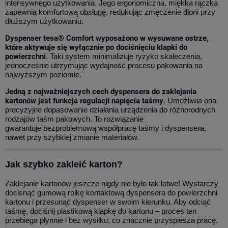
intensywnego użytkowania. Jego ergonomiczna, miękka rączka
zapewnia komfortową obsługę, redukując zmęczenie dłoni przy
dłuższym użytkowaniu.
Dyspenser tesa® Comfort wyposażono w wysuwane ostrze,
które aktywuje się wyłącznie po dociśnięciu klapki do
powierzchni
. Taki system minimalizuje ryzyko skaleczenia,
jednocześnie utrzymując wydajność procesu pakowania na
najwyższym poziomie.
Jedną z najważniejszych cech dyspensera do zaklejania
kartonów jest funkcja regulacji napięcia taśmy
. Umożliwia ona
precyzyjne dopasowanie działania urządzenia do różnorodnych
rodzajów taśm pakowych. To rozwiązanie
gwarantuje bezproblemową współpracę taśmy i dyspensera,
nawet przy szybkiej zmianie materiałów.
Jak szybko zakleić karton?
Zaklejanie kartonów jeszcze nigdy nie było tak łatwe! Wystarczy
docisnąć gumową rolkę kontaktową dyspensera do powierzchni
kartonu i przesunąć dyspenser w swoim kierunku. Aby odciąć
taśmę, dociśnij plastikową klapkę do kartonu – proces ten
przebiega płynnie i bez wysiłku, co znacznie przyspiesza pracę.