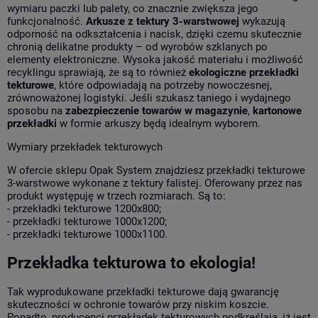
wymiaru paczki lub palety, co znacznie zwiększa jego
funkcjonalność.
Arkusze z tektury 3-warstwowej
wykazują
odporność na odkształcenia i nacisk, dzięki czemu skutecznie
chronią delikatne produkty – od wyrobów szklanych po
elementy elektroniczne. Wysoka jakość materiału i możliwość
recyklingu sprawiają, że są to również
ekologiczne przekładki
tekturowe
, które odpowiadają na potrzeby nowoczesnej,
zrównoważonej logistyki. Jeśli szukasz taniego i wydajnego
sposobu na
zabezpieczenie towarów w magazynie
,
kartonowe
przekładki
w formie arkuszy będą idealnym wyborem.
Wymiary przekładek tekturowych
W ofercie sklepu Opak System znajdziesz przekładki tekturowe
3-warstwowe wykonane z tektury falistej. Oferowany przez nas
produkt występuję w trzech rozmiarach. Są to:
- przekładki tekturowe 1200x800;
- przekładki tekturowe 1000x1200;
- przekładki tekturowe 1000x1100.
Przekładka tekturowa to ekologia!
Tak wyprodukowane przekładki tekturowe dają gwarancję
skuteczności w ochronie towarów przy niskim koszcie.
Ponadto, producenci przekładek tekturowych podkreślają, iż jest