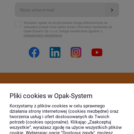
Wyrażam zgodę na otrzymywanie drogą elektroniczną na
wskazany przeze mnie adres email informacji handlowej od
Opak-System Sp. z o.o. Usługa świadczona zgodnie z
regulaminem newslettera
Dostawa i płatność
Pliki cookies w Opak-System
Moje konto
Korzystamy z plików cookies w celu sprawnego
działania strony internetowej (cookies niezbędne) oraz
tworzenia usług i ofert dostosowanych do Twoich
potrzeb (cookies opcjonalne). Klikając „Zaakceptuj
O firmie
wszystkie”, wyrażasz zgodę na użycie wszystkich plików
cookie. Wybierając opcję "Dostosuj zgody", możesz