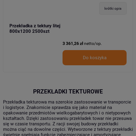
krótki opis
Przekładka z tektury litej
800x1200 2500szt
3 361,26 zł
netto/op.
Do koszyka
PRZEKŁADKI TEKTUROWE
Przekładka tekturowa
ma szerokie zastosowanie w transporcie
i logistyce. Znakomicie sprawdza się jako materiał na
opakowanie przedmiotów wielkogabarytowych i o nietypowych
kształtach. Dzięki zastosowaniu przekładek towar nie przesuwa
się w czasie transportu. Z racji swojej budowy przekładki
można ciąć na dowolne części. Wytworzone z tektury przekładki
świetnie spełniają funkcje zabezpieczające i amortyzujące