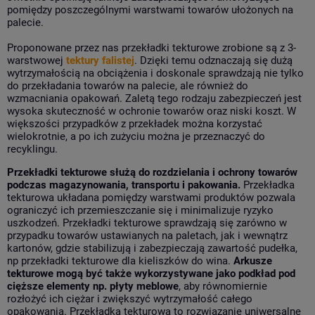
pomiędzy poszczególnymi warstwami towarów ułożonych na
palecie.
Proponowane przez nas przekładki tekturowe zrobione są z 3-
warstwowej
tektury falistej
. Dzięki temu odznaczają się dużą
wytrzymałością na obciążenia i doskonale sprawdzają nie tylko
do przekładania towarów na palecie, ale również do
wzmacniania opakowań. Zaletą tego rodzaju zabezpieczeń jest
wysoka skuteczność w ochronie towarów oraz niski koszt. W
większości przypadków z przekładek można korzystać
wielokrotnie, a po ich zużyciu można je przeznaczyć do
recyklingu.
Przekładki tekturowe służą do rozdzielania i ochrony towarów
podczas magazynowania, transportu i pakowania.
Przekładka
tekturowa układana pomiędzy warstwami produktów pozwala
ograniczyć ich przemieszczanie się i minimalizuje ryzyko
uszkodzeń. Przekładki tekturowe sprawdzają się zarówno w
przypadku towarów ustawianych na paletach, jak i wewnątrz
kartonów, gdzie stabilizują i zabezpieczają zawartość pudełka,
np przekładki tekturowe dla kieliszków do wina.
Arkusze
tekturowe mogą być także wykorzystywane jako podkład pod
cięższe elementy np. płyty meblowe
, aby równomiernie
rozłożyć ich ciężar i zwiększyć wytrzymałość całego
opakowania. Przekładka tekturowa to rozwiązanie uniwersalne