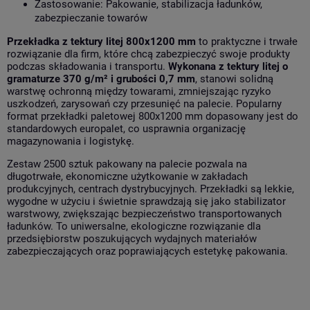
Zastosowanie: Pakowanie, stabilizacja ładunków,
zabezpieczanie towarów
Przekładka z tektury litej 800x1200 mm
to praktyczne i trwałe
rozwiązanie dla firm, które chcą zabezpieczyć swoje produkty
podczas składowania i transportu.
Wykonana z tektury litej o
gramaturze 370 g/m² i grubości 0,7 mm
, stanowi solidną
warstwę ochronną między towarami, zmniejszając ryzyko
uszkodzeń, zarysowań czy przesunięć na palecie. Popularny
format przekładki paletowej 800x1200 mm dopasowany jest do
standardowych europalet, co usprawnia organizację
magazynowania i logistykę.
Zestaw 2500 sztuk pakowany na palecie pozwala na
długotrwałe, ekonomiczne użytkowanie w zakładach
produkcyjnych, centrach dystrybucyjnych. Przekładki są lekkie,
wygodne w użyciu i świetnie sprawdzają się jako stabilizator
warstwowy, zwiększając bezpieczeństwo transportowanych
ładunków. To uniwersalne, ekologiczne rozwiązanie dla
przedsiębiorstw poszukujących wydajnych materiałów
zabezpieczających oraz poprawiających estetykę pakowania.