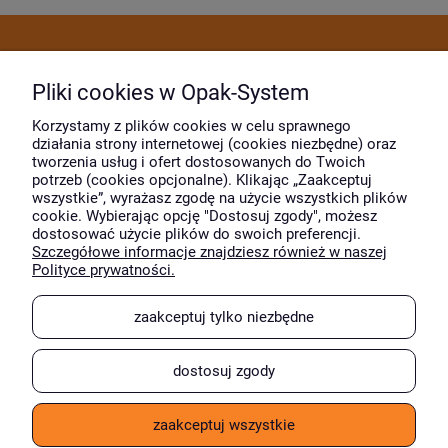
Dostawa i płatność
Pliki cookies w Opak-System
Moje konto
Korzystamy z plików cookies w celu sprawnego
działania strony internetowej (cookies niezbędne) oraz
tworzenia usług i ofert dostosowanych do Twoich
potrzeb (cookies opcjonalne). Klikając „Zaakceptuj
O firmie
wszystkie”, wyrażasz zgodę na użycie wszystkich plików
cookie. Wybierając opcję "Dostosuj zgody", możesz
dostosować użycie plików do swoich preferencji.
Szczegółowe informacje znajdziesz również w naszej
Wyróżnili nas
Polityce prywatności.
zaakceptuj tylko niezbędne
dostosuj zgody
zaakceptuj wszystkie