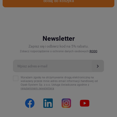
dodaj do koszyka
Newsletter
Zapisz się i odbierz kod na 5% rabatu.
Zobacz rozporządzenie o ochronie danych osobowych
RODO
Wyrażam zgodę na otrzymywanie drogą elektroniczną na
wskazany przeze mnie adres email informacji handlowej od
Opak-System Sp. z o.o. Usługa świadczona zgodnie z
regulaminem newslettera