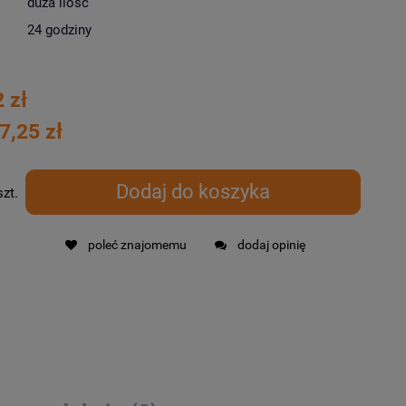
duża ilość
24 godziny
 zł
7,25 zł
Dodaj do koszyka
szt.
poleć znajomemu
dodaj opinię