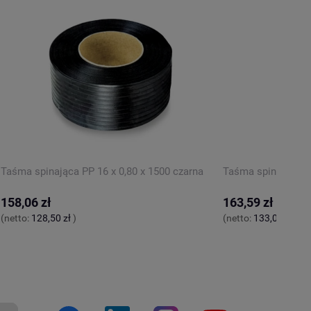
powiadom o
dostępności
Taśma spinająca PP 16 x 0,80 x 1500 czarna
Taśma spinająca PP
158,06 zł
163,59 zł
(netto:
128,50 zł
)
(netto:
133,00 zł
)