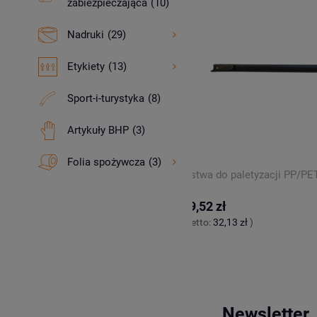
zabiezpieczająca
(10)
Nadruki
(29)
Etykiety
(13)
Sport-i-turystyka
(8)
Artykuły BHP
(3)
Folia spożywcza
(3)
P polipropylenowe
Listwa do paletyzacji PP/PET
39,52 zł
0 zł
)
(netto:
32,13 zł
)
Newsletter