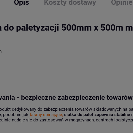
Opis
Koszty dostawy
Opinie
a do paletyzacji 500mm x 500m 
m
wania - bezpieczne zabezpieczenie towarów
rodukt dedykowany do zabezpieczenia towarów składowanych na pa
e, podobnie jak
taśmy spinające
,
siatka do palet zapewnia stabiln
ealnie nadaje się do zastosowań w magazynach, centrach logistycznyc