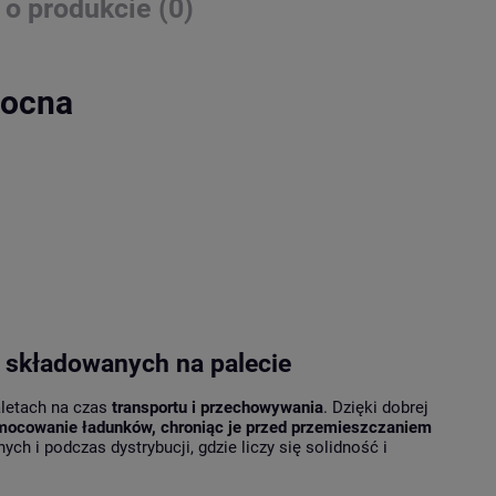
 o produkcie (0)
mocna
 składowanych na palecie
letach na czas
transportu i przechowywania
. Dzięki dobrej
e mocowanie ładunków, chroniąc je przed przemieszczaniem
h i podczas dystrybucji, gdzie liczy się solidność i