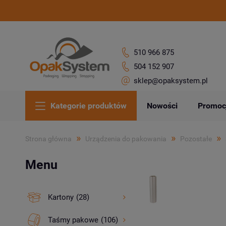
510 966 875
504 152 907
sklep@opaksystem.pl
Kategorie produktów
Nowości
Promoc
»
»
»
Strona główna
Urządzenia do pakowania
Pozostałe
Menu
Kartony
(28)
Taśmy pakowe
(106)