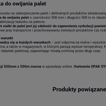
a do owijania palet
obu na zabezpieczenie palet i delikatnych produktów składowanyc
 do owijania palet
o szerokości 500 mm i długości 500 m to idealne
bilizację ładunku na palecie.
 siatki do palet jest jej zdolność do zapewnienia cyrkulacji powiet
zowe przy transporcie i przechowywaniu świeżych produktów czy roś
 warunki
rawdza się w każdych warunkach
– jest odporna na niskie i wysokie
ów, a także w magazynach, w których panują wyższe temperatury.
e ładunek paletowy, zapewniając trwałą ochronę przez długi czas.
zacji 500mm x 500m mocna
w sprzedaży online.
Hurtownia OPAK SY
Produkty powiązan