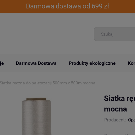
Darmowa dostawa od 699 zł
je
Darmowa Dostawa
Produkty ekologiczne
Kon
Siatka ręczna do paletyzacji 500mm x 500m mocna
Siatka r
mocna
Producent:
Op