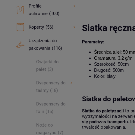
Profile
ochronne
(100)
Siatka ręczn
Koperty
(56)
Urządzenia do
Parametry:
pakowania
(116)
Średnica tulei: 50 m
Gramatura: 3,2 g/m
Owijarki do
Szerokość: 50cm
palet
(3)
Długość: 500m
Kolor: biały
Dyspensery do
taśmy
(18)
Siatka do paleto
Dyspensery do
Siatka do paletyzacji
to p
folii
(15)
wytrzymałości na zerwani
się podczas transportu.
Id
Noże do
trwałość opakowania.
magazynu
(7)