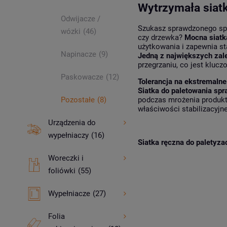
Wytrzymała siatk
Odwijacze /
Szukasz sprawdzonego spos
wózki
(46)
czy drzewka?
Mocna siatka
użytkowania i zapewnia sta
Napinacze
(9)
Jedną z największych zalet
przegrzaniu, co jest kluc
Paskowacze
(12)
Tolerancja na ekstremalne
Siatka do paletowania sp
podczas mrożenia produkt
Pozostałe
(8)
właściwości stabilizacyjn
Urządzenia do
wypełniaczy
(16)
Siatka ręczna do palety
Woreczki i
foliówki
(55)
Wypełniacze
(27)
Folia