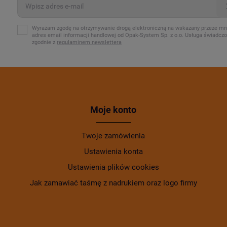
Wyrażam zgodę na otrzymywanie drogą elektroniczną na wskazany przeze mn
adres email informacji handlowej od Opak-System Sp. z o.o. Usługa świadcz
zgodnie z
regulaminem newslettera
Moje konto
Twoje zamówienia
Ustawienia konta
Ustawienia plików cookies
Jak zamawiać taśmę z nadrukiem oraz logo firmy