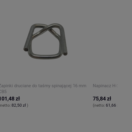
Zapinki druciane do taśmy spinającej 16 mm
Napinacz H-21 do t
CB5
101,48 zł
75,84 zł
(netto:
82,50 zł
)
(netto:
61,66 zł
)