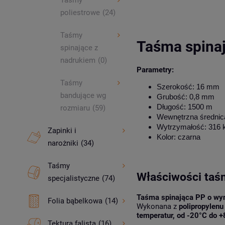
Taśmy
poliestrowe
(24)
Taśmy
Taśma spinaj
spinające z
nadrukiem
(0)
Parametry:
Taśmy
Szerokość: 16 mm
bandujące wg
Grubość: 0,8 mm
Długość: 1500 m
rozmiaru
(59)
Wewnętrzna średnica t
Wytrzymałość: 316 
Zapinki i
Kolor: czarna
narożniki
(34)
Taśmy
Właściwości taś
specjalistyczne
(74)
Taśma spinająca PP o w
Folia bąbelkowa
(14)
Wykonana z
polipropylenu
temperatur, od -20°C do +
Tektura falista
(16)