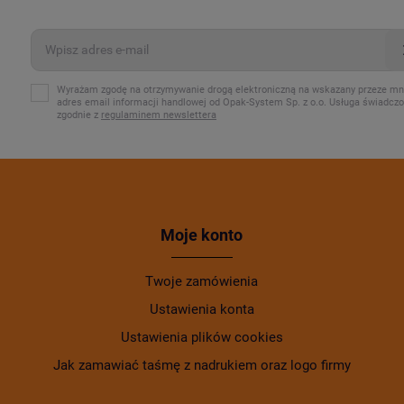
Wyrażam zgodę na otrzymywanie drogą elektroniczną na wskazany przeze mn
adres email informacji handlowej od Opak-System Sp. z o.o. Usługa świadcz
zgodnie z
regulaminem newslettera
Moje konto
Twoje zamówienia
Ustawienia konta
Ustawienia plików cookies
Jak zamawiać taśmę z nadrukiem oraz logo firmy