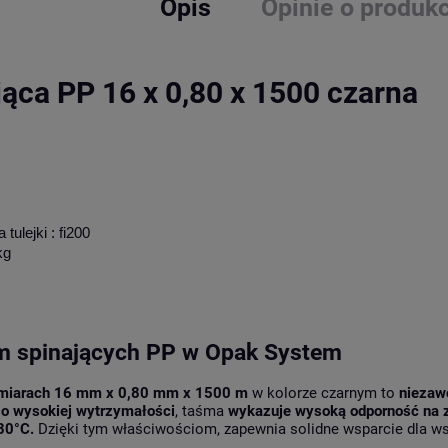
Opis
Opinie o produkc
ąca PP 16 x 0,80 x 1500 czarna
ulejki : fi200
kg
m spinających PP w Opak System
ymiarach 16 mm x 0,80 mm x 1500 m
w kolorze czarnym to
niezawo
 o wysokiej wytrzymałości
, taśma
wykazuje wysoką odporność na z
80°C.
Dzięki tym właściwościom, zapewnia solidne wsparcie dla wsz