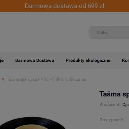
Darmowa dostawa od 699 zł
je
Darmowa Dostawa
Produkty ekologiczne
Kon
»
Taśma spinająca PP 16 x 0,80 x 1500 czarna
Taśma sp
Producent:
Op
Dostępność: