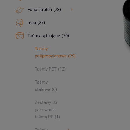
Folia stretch
(78)
tesa
(27)
Taśmy spinające
(70)
Taśmy
polipropylenowe
(29)
Taśmy PET
(12)
Taśmy
stalowe
(6)
Zestawy do
pakowania
taśmą PP
(1)