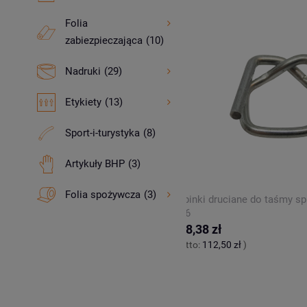
Folia
zabiezpieczająca
(10)
Nadruki
(29)
Etykiety
(13)
Sport-i-turystyka
(8)
Artykuły BHP
(3)
Folia spożywcza
(3)
ająca PP 12 x 0,55 x 3000 biała
Zapinki druciane do taśmy s
CB6
ł
138,38 zł
,40 zł
)
(netto:
112,50 zł
)