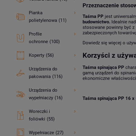
Przeznaczenie stoso
Pianka
Taśma PP
jest uniwersal
polietylenowa
(11)
budownictwo.
Idealnie nad
stosowane powinny być z
zabezpieczonych towarów
Profile
ochronne
(100)
Dowiedz się więcej o używ
Korzyści z używ
Koperty
(56)
Taśma spinająca PP
chara
Urządzenia do
gamą urządzeń do spinania
pakowania
(116)
ekonomiczne właściwośc
Urządzenia do
wypełniaczy
(16)
Taśma spinająca PP 16 x
Woreczki i
foliówki
(55)
Wypełniacze
(27)