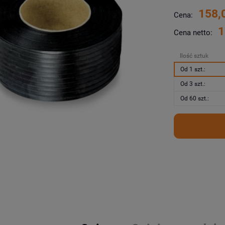
158,
Cena:
1
Cena netto:
Ilość sztuk
Od 1 szt.:
Od 3 szt.:
Od 60 szt.: