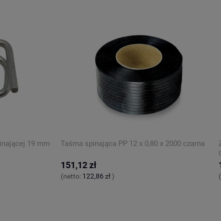
pinającej 19 mm
Taśma spinająca PP 12 x 0,80 x 2000 czarna
151,12 zł
(netto:
122,86 zł
)