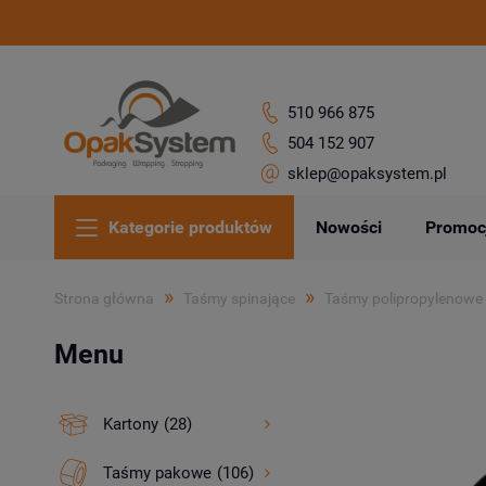
510 966 875
504 152 907
sklep@opaksystem.pl
Kategorie produktów
Nowości
Promoc
»
»
Strona główna
Taśmy spinające
Taśmy polipropylenowe
Menu
Kartony
(28)
Taśmy pakowe
(106)