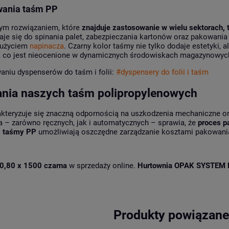
wania taśm PP
nym rozwiązaniem, które
znajduje zastosowanie w wielu sektorach, 
aje się do spinania palet, zabezpieczania kartonów oraz pakowan
 użyciem
napinacza
. Czarny kolor taśmy nie tylko dodaje estetyki, a
, co jest nieocenione w dynamicznych środowiskach magazynowyc
aniu dyspenserów do taśm i folii:
#dyspensery do folii i taśm
ania naszych taśm polipropylenowych
kteryzuje się znaczną odpornością na uszkodzenia mechaniczne or
 – zarówno ręcznych, jak i automatycznych – sprawia, że
proces pa
i
taśmy PP
umożliwiają oszczędne zarządzanie kosztami pakowania,
 0,80 x 1500 czarna
w sprzedaży online.
Hurtownia OPAK SYSTEM 
Produkty powiązan