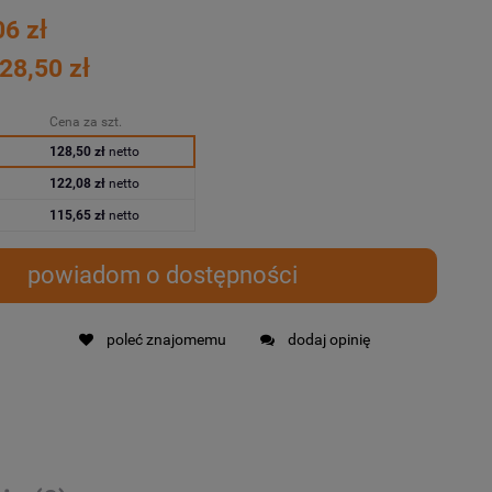
06 zł
28,50 zł
Cena za szt.
128,50 zł
netto
122,08 zł
netto
115,65 zł
netto
powiadom o dostępności
poleć znajomemu
dodaj opinię