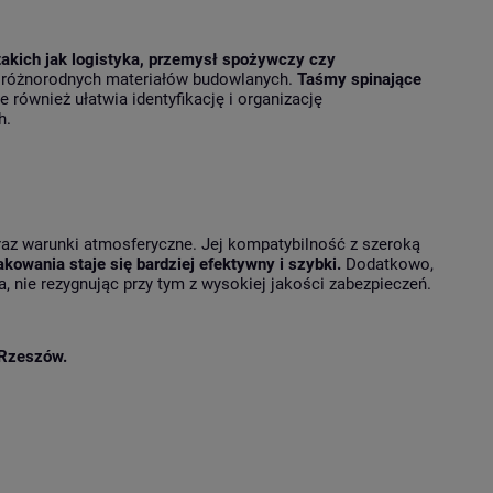
takich jak logistyka, przemysł spożywczy czy
ia różnorodnych materiałów budowlanych.
Taśmy spinające
le również ułatwia identyfikację i organizację
h.
az warunki atmosferyczne. Jej kompatybilność z szeroką
kowania staje się bardziej efektywny i szybki.
Dodatkowo,
 nie rezygnując przy tym z wysokiej jakości zabezpieczeń.
Rzeszów.
e