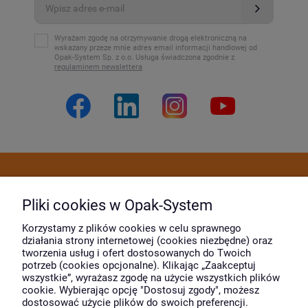
Wyrażam zgodę na otrzymywanie drogą elektroniczną na
wskazany przeze mnie adres email informacji handlowej od
Opak-System Sp. z o.o. Usługa świadczona zgodnie z
regulaminem newslettera
Dostawa i płatność
Pliki cookies w Opak-System
Moje konto
Korzystamy z plików cookies w celu sprawnego
działania strony internetowej (cookies niezbędne) oraz
tworzenia usług i ofert dostosowanych do Twoich
potrzeb (cookies opcjonalne). Klikając „Zaakceptuj
O firmie
wszystkie”, wyrażasz zgodę na użycie wszystkich plików
cookie. Wybierając opcję "Dostosuj zgody", możesz
dostosować użycie plików do swoich preferencji.