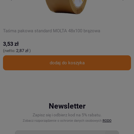
Taśma pakowa standard MOLTA 48x100 brązowa
T
3,53 zł
3
(netto:
2,87 zł
)
(
dodaj do koszyka
Newsletter
Zapisz się i odbierz kod na 5% rabatu.
Zobacz rozporządzenie o ochronie danych osobowych
RODO