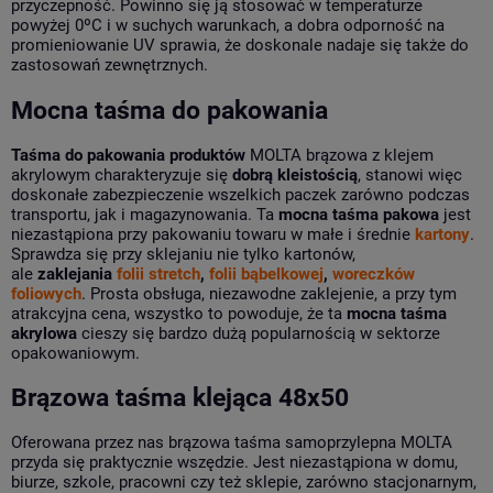
przyczepność. Powinno się ją stosować w temperaturze
powyżej 0ºC i w suchych warunkach, a dobra odporność na
promieniowanie UV sprawia, że doskonale nadaje się także do
zastosowań zewnętrznych.
Mocna taśma do pakowania
Taśma do pakowania produktów
MOLTA brązowa z klejem
akrylowym charakteryzuje się
dobrą kleistością
, stanowi więc
doskonałe zabezpieczenie wszelkich paczek zarówno podczas
transportu, jak i magazynowania. Ta
mocna taśma pakowa
jest
niezastąpiona przy pakowaniu towaru w małe i średnie
kartony
.
Sprawdza się przy sklejaniu nie tylko kartonów,
ale
zaklejania
folii stretch
,
folii bąbelkowej
,
woreczków
foliowych
. Prosta obsługa, niezawodne zaklejenie, a przy tym
atrakcyjna cena, wszystko to powoduje, że ta
mocna taśma
akrylowa
cieszy się bardzo dużą popularnością w sektorze
opakowaniowym.
Brązowa taśma klejąca 48x50
Oferowana przez nas brązowa taśma samoprzylepna MOLTA
przyda się praktycznie wszędzie. Jest niezastąpiona w domu,
biurze, szkole, pracowni czy też sklepie, zarówno stacjonarnym,