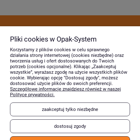
Dostawa i płatność
Pliki cookies w Opak-System
Moje konto
Korzystamy z plików cookies w celu sprawnego
działania strony internetowej (cookies niezbędne) oraz
tworzenia usług i ofert dostosowanych do Twoich
potrzeb (cookies opcjonalne). Klikając „Zaakceptuj
O firmie
wszystkie”, wyrażasz zgodę na użycie wszystkich plików
cookie. Wybierając opcję "Dostosuj zgody", możesz
dostosować użycie plików do swoich preferencji.
Szczegółowe informacje znajdziesz również w naszej
Wyróżnili nas
Polityce prywatności.
zaakceptuj tylko niezbędne
dostosuj zgody