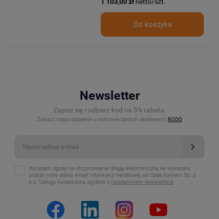
1 103,00 zł
netto/szt.
Do koszyka
Newsletter
Zapisz się i odbierz kod na 5% rabatu.
Zobacz rozporządzenie o ochronie danych osobowych
RODO
Wyrażam zgodę na otrzymywanie drogą elektroniczną na wskazany
przeze mnie adres email informacji handlowej od Opak-System Sp. z
o.o. Usługa świadczona zgodnie z
regulaminem newslettera