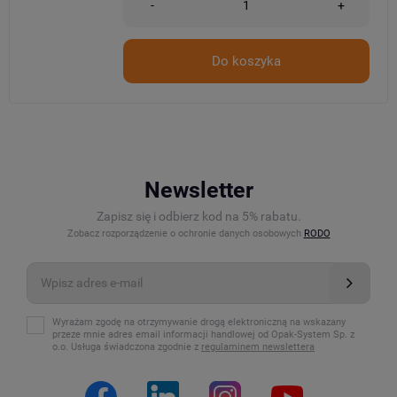
-
+
Do koszyka
Newsletter
Zapisz się i odbierz kod na 5% rabatu.
Zobacz rozporządzenie o ochronie danych osobowych
RODO
Wyrażam zgodę na otrzymywanie drogą elektroniczną na wskazany
przeze mnie adres email informacji handlowej od Opak-System Sp. z
o.o. Usługa świadczona zgodnie z
regulaminem newslettera