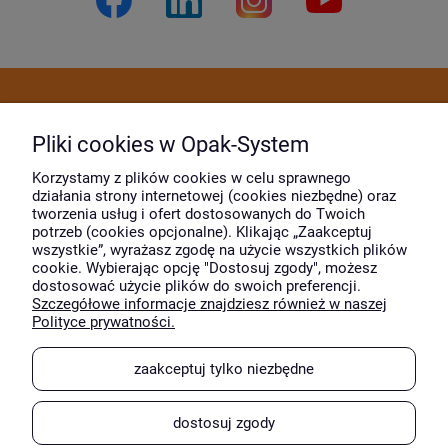
Dostawa i płatność
Pliki cookies w Opak-System
Moje konto
Korzystamy z plików cookies w celu sprawnego
działania strony internetowej (cookies niezbędne) oraz
tworzenia usług i ofert dostosowanych do Twoich
potrzeb (cookies opcjonalne). Klikając „Zaakceptuj
O firmie
wszystkie”, wyrażasz zgodę na użycie wszystkich plików
cookie. Wybierając opcję "Dostosuj zgody", możesz
dostosować użycie plików do swoich preferencji.
Szczegółowe informacje znajdziesz również w naszej
Wyróżnili nas
Polityce prywatności.
zaakceptuj tylko niezbędne
dostosuj zgody