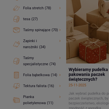
Folia stretch
(78)
tesa
(27)
Taśmy spinające
(70)
Zapinki i
narożniki
(34)
Taśmy
specjalistyczne
(74)
Wybieramy pudełka
pakowania paczek
Folia bąbelkowa
(14)
świątecznych?
25-11-2025
Tektura falista
(16)
Jak wybrać pudełka do 
Pianka
paczek świątecznych, by
polietylenowa
(11)
bezpieczeństwo, ekologię
zgodność z wysyłką.