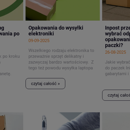
ng
Opakowania do wysyłki
Inpost prze
wania po
elektroniki
wybrać od
opakowania
09-09-2025
paczki?
Wszelkiego rodzaju elektronika to
26-08-2025
k po kroku
przeważnie sprzęt delikatny i
a
zazwyczaj bardzo wartościowy. Z
Jakie wybrać
tego też powodu wysyłka laptopa
do paczek In
anetę.
czy telefonu powinna odbywać się
gabarytami i
ze szczególną dbałością o
czytaj całość »
zachowanie zasad dotyczących
ochrony przed uszkodzeniem tego
czytaj cało
typu produktów w trakcie
transportu.