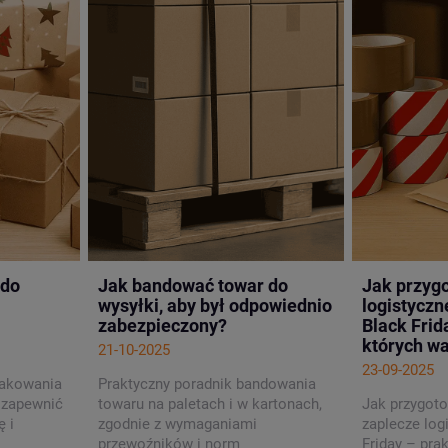
 do
Jak bandować towar do
Jak przyg
wysyłki, aby był odpowiednio
logistycz
zabezpieczony?
Black Frid
których w
21-10-2025
23-09-2025
pakowania
Praktyczny poradnik bandowania
 zapewnić
towaru na paletach i w kartonach,
Jak przygot
 i
zgodnie z wymaganiami
zaplecze log
przewoźników i norm
Friday – pra