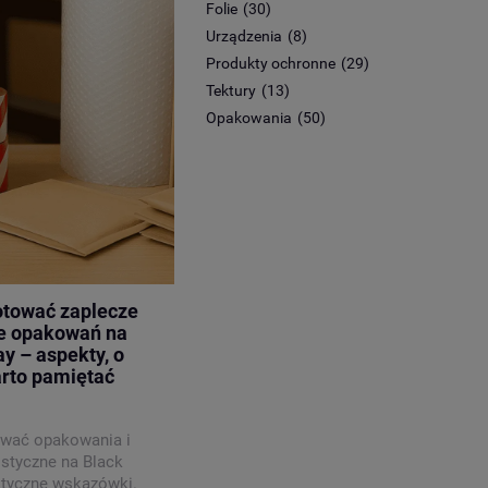
Folie
(30)
Urządzenia
(8)
Produkty ochronne
(29)
Tektury
(13)
Opakowania
(50)
otować zaplecze
ne opakowań na
ay – aspekty, o
arto pamiętać
ować opakowania i
istyczne na Black
ktyczne wskazówki.