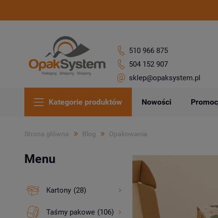
510 966 875
504 152 907
sklep@opaksystem.pl
Kategorie produktów
Nowości
Promoc
»
»
Strona główna
Blog
Opakowania
Menu
Kartony
(28)
Taśmy pakowe
(106)