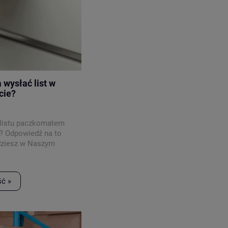
wysłać list w
cie?
 listu paczkomatem
? Odpowiedź na to
jdziesz w Naszym
ść »