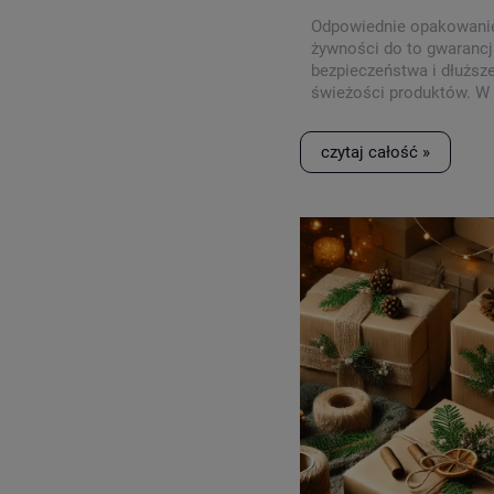
Odpowiednie opakowani
żywności do to gwarancj
bezpieczeństwa i dłuższe
świeżości produktów. W
wpisie, dowiesz się, na 
zwracać uwagę oraz jaki
czytaj całość »
opakowań używać do róż
produktów.