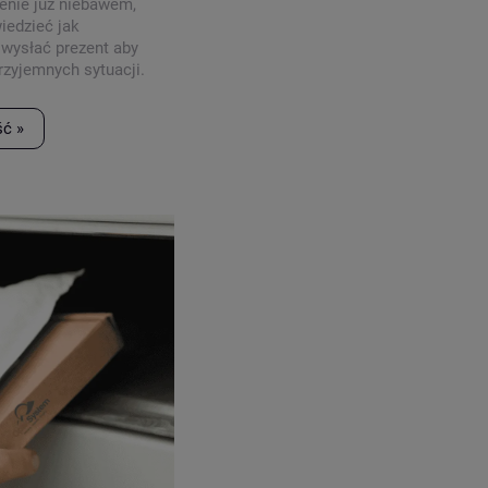
enie już niebawem,
iedzieć jak
wysłać prezent aby
rzyjemnych sytuacji.
o lektury.
ść »