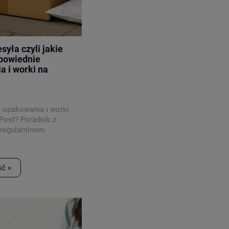
syła czyli jakie
powiednie
 i worki na
 opakowania i worki
Post? Poradnik z
 regulaminem.
ść »