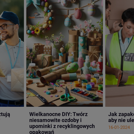
ztują
Wielkanocne DIY: Twórz
Jak zapak
?
niesamowite ozdoby i
aby nie ul
upominki z recyklingowych
16-01-2024
opakowań