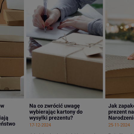
ów
Na co zwrócić uwagę
Jak zapak
wybierając kartony do
prezent n
iają
wysyłki prezentu?
Narodzeni
eństwo
17-12-2024
25-11-2024