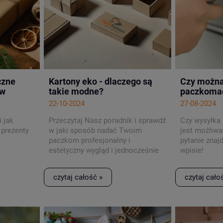
czne
Kartony eko - dlaczego są
Czy można 
ów
takie modne?
paczkoma
22-10-2024
27-08-2024
i jak
Przeczytaj Nasz poradnik i sprawdź
Czy wysyłka
 prezenty
w jaki sposób nadać Twoim
jest możliwa
paczkom profesjonalny i
pytanie zna
estetyczny wygląd i jednocześnie
wpisie!
zachować pełną świadomość
ekologiczną!
czytaj całość »
czytaj cało