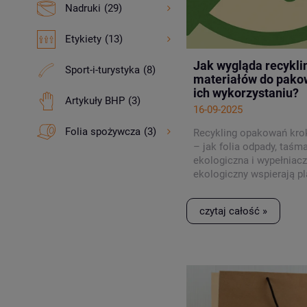
Nadruki
(29)
Etykiety
(13)
Jak wygląda recykli
Sport-i-turystyka
(8)
materiałów do pako
ich wykorzystaniu?
Artykuły BHP
(3)
16-09-2025
Folia spożywcza
(3)
Recykling opakowań kro
– jak
folia odpady
,
taśm
ekologiczna
i
wypełniacz
ekologiczny
wspierają pl
czytaj całość »