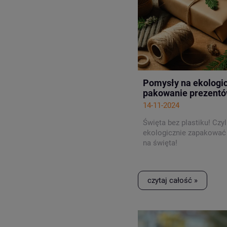
Pomysły na ekologi
pakowanie prezent
14-11-2024
Święta bez plastiku! Czyl
ekologicznie zapakować
na święta!
czytaj całość »