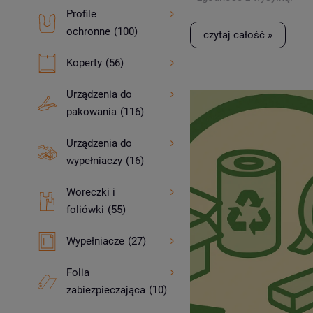
Profile
ochronne
(100)
czytaj całość »
Koperty
(56)
Urządzenia do
pakowania
(116)
Urządzenia do
wypełniaczy
(16)
Woreczki i
foliówki
(55)
Wypełniacze
(27)
Folia
zabiezpieczająca
(10)