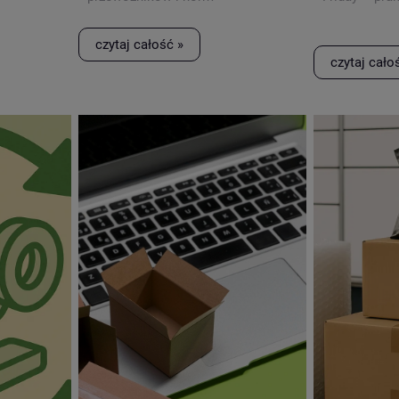
bezpieczeństwa.
czytaj całość »
czytaj cało