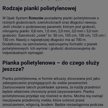
Rodzaje pianki polietylenowej
W Opak System
Rzeszów
posiadamy pianki polietylenowe o
różnych grubościach, szerokościach oraz długości nawoju.
Jeśli chodzi o podstawowy parametr, którym jest grubość,
oferujemy pianki: 0,8 mm, 1,0 mm, 2,0 mm, 3,0 mm i 5,0 mm
grubości. Szerokość „rolek” to: 50 cm, 105 cm, 100 cm, 125 cm i
150 cm. Nawój o największej długości ma aż 700 m.
Dodatkowo, na zamówienie, wykonujemy formatki z pianek
polietylenowych. Ich wymiar i grubość dostosowujemy do
indywidualnych wymagań.
Pianka polietylenowa – do czego służy
jeszcze?
Pianka polietylenowa, w formie arkuszy, stosowana jest jako
zabezpieczenie przylegających do siebie powierzchni.
Zastosowanie takich przekładek sprawia, że każdy przedmiot
będzie właściwie chroniony przed zarysowaniami. Pianka
polietylenowa przydaje się również w domu. Można nią owinąć
nieużywane przedmioty, meble, które ochroni przed
zniszczeniem, wilgocią, brudem. Będzie niezastąpiona podczas