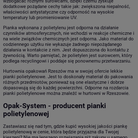
wzbogacać różnymi surowcami, dzięki czemu zyskuje
dodatkowe pożądane cechy takie jak: zwiększona niepalność,
właściwości antystatyczne czy odporność na wysokie
temperatury lub promieniowanie UV.
Pianka wykonana z polietylenu jest odporna na działanie
czynników atmosferycznych, nie wchodzi w reakcje chemiczne i
na wiele związków chemicznych jest odporna. Jako materiał do
codziennego użytku nie wykazuje żadnego niepożądanego
działania w kontakcie z nim. Jest dopuszczona do kontaktu z
żywnością. Warto pamiętać, że polietylen jest surowcem, który
podlega recyclingowi i poddaje się ponownemu przetwarzaniu.
Hurtownia opakowań Rzeszów ma w swojej ofercie lekkie
pianki polietylenowe. Jest to doskonały materiał do pakowania
różnych przedmiotów, ponieważ są one elastyczne i dobrze
dopasowują się do każdej powierzchni. Odporne na rozdarcia
pianki polietylenowe można znaleźć w hurtowni w Rzeszowie.
Opak-System - producent pianki
polietylenowej
Zastawiasz się nad tym, gdzie kupić wysokiej jakości piankę
polietylenową w cenie, która będzie przyjazna dla Twojej
kieszeni? Nie ma lepszego rozwiązania niż zakupy u samego