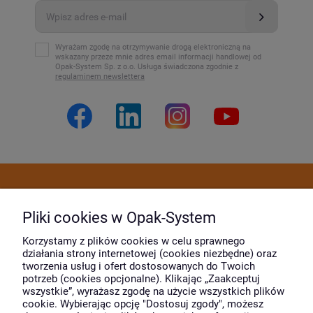
Wyrażam zgodę na otrzymywanie drogą elektroniczną na
wskazany przeze mnie adres email informacji handlowej od
Opak-System Sp. z o.o. Usługa świadczona zgodnie z
regulaminem newslettera
Dostawa i płatność
Pliki cookies w Opak-System
Moje konto
Korzystamy z plików cookies w celu sprawnego
działania strony internetowej (cookies niezbędne) oraz
tworzenia usług i ofert dostosowanych do Twoich
potrzeb (cookies opcjonalne). Klikając „Zaakceptuj
O firmie
wszystkie”, wyrażasz zgodę na użycie wszystkich plików
cookie. Wybierając opcję "Dostosuj zgody", możesz