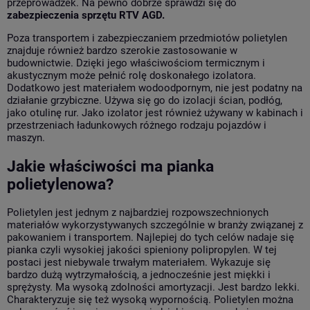
przeprowadzek. Na pewno dobrze sprawdzi się do
zabezpieczenia sprzętu RTV AGD.
Poza transportem i zabezpieczaniem przedmiotów polietylen
znajduje również bardzo szerokie zastosowanie w
budownictwie. Dzięki jego właściwościom termicznym i
akustycznym może pełnić rolę doskonałego izolatora.
Dodatkowo jest materiałem wodoodpornym, nie jest podatny na
działanie grzybiczne. Używa się go do izolacji ścian, podłóg,
jako otulinę rur. Jako izolator jest również używany w kabinach i
przestrzeniach ładunkowych różnego rodzaju pojazdów i
maszyn.
Jakie właściwości ma pianka
polietylenowa?
Polietylen jest jednym z najbardziej rozpowszechnionych
materiałów wykorzystywanych szczególnie w branży związanej z
pakowaniem i transportem. Najlepiej do tych celów nadaje się
pianka czyli wysokiej jakości spieniony polipropylen. W tej
postaci jest niebywale trwałym materiałem. Wykazuje się
bardzo dużą wytrzymałością, a jednocześnie jest miękki i
sprężysty. Ma wysoką zdolności amortyzacji. Jest bardzo lekki.
Charakteryzuje się też wysoką wypornością. Polietylen można