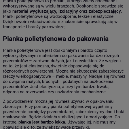
Pianka polietylenowa to produkt, którego zalety doceniane i
wykorzystywane są w wielu branżach. Doskonale sprawdza się
jako
materiał wygłuszający, izolacyjny oraz zabezpieczający
.
Pianki polietylenowe są wodoodporne, lekkie i elastyczne.
Dzięki swoim właściwościom znakomicie sprawdzają się w
transporcie i branży pakowniczej.
Pianka polietylenowa do pakowania
Pianka polietylenowa jest doskonałym i bardzo często
wykorzystywanym materiałem do pakowania bardzo różnych
przedmiotów – zarówno dużych, jak i niewielkich. Ze względu
na to, że jest elastyczna, świetnie dopasowuje się do
różnorodnych powierzchni. Można nią skutecznie zabezpieczyć
rzeczy wielkogabarytowe – meble, maszyny. Nadaje się również
do owijania małych, kruchych i podatnych na uszkodzenia
przedmiotów. Jest elastyczna, a przy tym bardzo trwała,
odporna na rozerwania czy uszkodzenia mechaniczne.
Z powodzeniem można jej również używać w opakowaniu
zbiorczym. Przy pomocy pianki polietylenowej wypełnimy
przestrzenie pomiędzy przedmiotami, zabezpieczymy dno i boki
opakowania. Będzie działała stabilizująco i amortyzująco. Co
istotne,
pianka jest bardzo lekka
. Używając jej, nie musimy
obawiać się o to, że zwiększy wagę przesyłki.