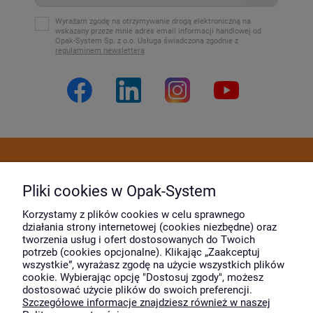
Wyrażam zgodę na otrzymywanie drogą elektroniczną na
wskazany przeze mnie adres email informacji handlowej od
Opak-System Sp. z o.o. Usługa świadczona zgodnie z
regulaminem newslettera
Dostawa i płatność
Pliki cookies w Opak-System
Moje konto
Korzystamy z plików cookies w celu sprawnego
działania strony internetowej (cookies niezbędne) oraz
tworzenia usług i ofert dostosowanych do Twoich
potrzeb (cookies opcjonalne). Klikając „Zaakceptuj
O firmie
wszystkie”, wyrażasz zgodę na użycie wszystkich plików
cookie. Wybierając opcję "Dostosuj zgody", możesz
dostosować użycie plików do swoich preferencji.
Szczegółowe informacje znajdziesz również w naszej
Wyróżnili nas