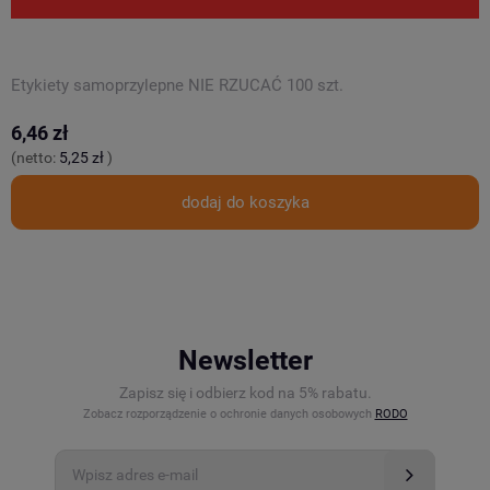
Etykiety samoprzylepne NIE RZUCAĆ 100 szt.
P
6,46 zł
3
(netto:
5,25 zł
)
(
dodaj do koszyka
Newsletter
Zapisz się i odbierz kod na 5% rabatu.
Zobacz rozporządzenie o ochronie danych osobowych
RODO