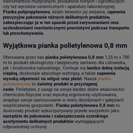
instrumentów muzycznych, produktów rolnych i ogrodniczych
czy też wyrobów ceramicznych i aparatury laboratoryjnej.
Pianka polipropylenowa
, dzięki łatwości jej zwijania, z
apewnia
precyzyjne pakowanie różnych delikatnych produktów,
zabezpieczając je w ten sposób przed zarysowaniami oraz
uszkodzeniami mechanicznymi powstałymi podczas transportu
lub przechowywania.
Wyjątkowa pianka polietylenowa 0,8 mm
Oferowana przez nas
pianka polietylenowa 0,8 mm
1,25 m x 700
m to produkt ekologiczny i bezpieczny zarówno dla człowieka,
jak i środowiska naturalnego. Cechuje się
bardzo dobrą izolacją
cieplną
, doskonale absorbuje wstrząsy, a także
zapewnia
wysoką odporność na wilgoć oraz pleśń
. Nasza
pianka
polietylenowa
to
świetny produkt w przystępnej
cenie
. Polietylen, z uwagi na swoje bardzo dobre właściwości
chemiczno-fizyczne oraz wysoką ergonomię użytkowania,
znajduje swoje zastosowanie w wielu dziedzinach i gałęziach
współczesnej gospodarki.
Pianka polietylenowa 0,8 mm
to
doskonały produkt wykorzystywany przede wszystkim jako
narzędzie do pakowania i zabezpieczania szerokiego
asortymentu delikatnych produktów
wymagających
odpowiedniej ochrony.