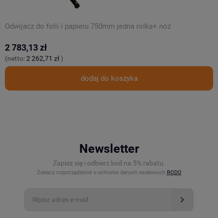
Odwijacz do folii i papieru 750mm jedna rolka+ nóż
T
2 783,13 zł
3
(netto:
2 262,71 zł
)
(
dodaj do koszyka
Newsletter
Zapisz się i odbierz kod na 5% rabatu.
Zobacz rozporządzenie o ochronie danych osobowych
RODO