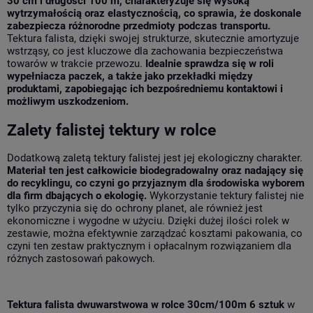
30 cm i długości 100 m, charakteryzuje się wysoką
wytrzymałością oraz elastycznością, co sprawia, że doskonale
zabezpiecza różnorodne przedmioty podczas transportu.
Tektura falista, dzięki swojej strukturze, skutecznie amortyzuje
wstrząsy, co jest kluczowe dla zachowania bezpieczeństwa
towarów w trakcie przewozu.
Idealnie sprawdza się w roli
wypełniacza paczek, a także jako przekładki między
produktami, zapobiegając ich bezpośredniemu kontaktowi i
możliwym uszkodzeniom.
Zalety falistej tektury w rolce
Dodatkową zaletą tektury falistej jest jej ekologiczny charakter.
Materiał ten jest całkowicie biodegradowalny oraz nadający się
do recyklingu, co czyni go przyjaznym dla środowiska wyborem
dla firm dbających o ekologię.
Wykorzystanie tektury falistej nie
tylko przyczynia się do ochrony planet, ale również jest
ekonomiczne i wygodne w użyciu. Dzięki dużej ilości rolek w
zestawie, można efektywnie zarządzać kosztami pakowania, co
czyni ten zestaw praktycznym i opłacalnym rozwiązaniem dla
różnych zastosowań pakowych.
Tektura falista dwuwarstwowa w rolce 30cm/100m 6 sztuk
w