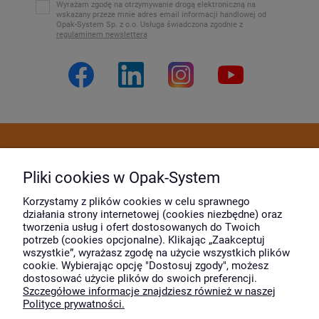
Wyrażam zgodę na otrzymywanie drogą elektroniczną na
wskazany przeze mnie adres email informacji handlowej od
Opak-System Sp. z o.o. Usługa świadczona zgodnie z
regulaminem newslettera
Dostawa i płatność
Pliki cookies w Opak-System
Moje konto
Korzystamy z plików cookies w celu sprawnego
działania strony internetowej (cookies niezbędne) oraz
tworzenia usług i ofert dostosowanych do Twoich
potrzeb (cookies opcjonalne). Klikając „Zaakceptuj
O firmie
wszystkie”, wyrażasz zgodę na użycie wszystkich plików
cookie. Wybierając opcję "Dostosuj zgody", możesz
dostosować użycie plików do swoich preferencji.
Szczegółowe informacje znajdziesz również w naszej
Wyróżnili nas
Polityce prywatności.