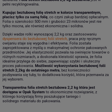
pełni recyklingowalna.
Kupując beztubową folię stretch w kolorze transparentnym,
płacisz tylko za samą folię
, co czyni zakup bardziej opłacalnym.
Folia o szerokości 500 mm i grubości 23 mikronów jest nie
tylko mocna, ale również ekonomiczna i solidna.
Dzięki wadze rolki wynoszącej 2,2 kg oraz zastosowaniu
dyspensera do beztubowej folii stretch
,
praca przy ręcznym
owijaniu staje się wygodna i efektywna. Folia została
zaprojektowana z myślą o maksymalnej ochronie pakowanych
przedmiotów. Jej elastyczność pozwala na owinięcie towarów o
różnych rozmiarach, a doskonała kleistość sprawia, że folia
idealnie przylega do siebie, zapewniając szybki i skuteczny
proces pakowania.
Możliwość wykorzystania beztubowej folii
stretch 2,2kg do ostatniego metra
, bez konieczności
pozbywania się tuby, to dodatkowa korzyść, która przemawia za
jej wyborem.
Transparentna folia stretch beztubowa 2,2 kg która jest
dostępna w Opak System
to ekonomiczne rozwiązanie, z
którego korzystają firmy poszukujące taniego i
solidnego materiału do pakowania.