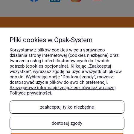
Dostawa i płatność
Pliki cookies w Opak-System
Moje konto
Korzystamy z plików cookies w celu sprawnego
działania strony internetowej (cookies niezbędne) oraz
tworzenia usług i ofert dostosowanych do Twoich
potrzeb (cookies opcjonalne). Klikając „Zaakceptuj
O firmie
wszystkie”, wyrażasz zgodę na użycie wszystkich plików
cookie. Wybierając opcję "Dostosuj zgody", możesz
dostosować użycie plików do swoich preferencji.
Szczegółowe informacje znajdziesz również w naszej
Wyróżnili nas
Polityce prywatności.
zaakceptuj tylko niezbędne
dostosuj zgody