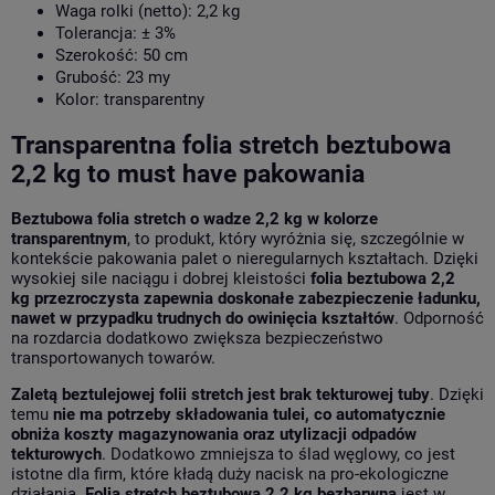
Waga rolki (netto): 2,2 kg
Tolerancja: ± 3%
Szerokość: 50 cm
Grubość: 23 my
Kolor: transparentny
Transparentna folia stretch beztubowa
2,2 kg to must have pakowania
Beztubowa folia stretch o wadze 2,2 kg w kolorze
transparentnym
, to produkt, który wyróżnia się, szczególnie w
kontekście pakowania palet o nieregularnych kształtach. Dzięki
wysokiej sile naciągu i dobrej kleistości
folia beztubowa 2,2
kg
przezroczysta
zapewnia doskonałe zabezpieczenie ładunku,
nawet w przypadku trudnych do owinięcia kształtów
. Odporność
na rozdarcia dodatkowo zwiększa bezpieczeństwo
transportowanych towarów.
Zaletą beztulejowej folii stretch jest brak tekturowej tuby
. Dzięki
temu
nie ma potrzeby składowania tulei, co automatycznie
obniża koszty magazynowania oraz utylizacji odpadów
tekturowych
. Dodatkowo zmniejsza to ślad węglowy, co jest
istotne dla firm, które kładą duży nacisk na pro-ekologiczne
działania.
Folia stretch beztubowa 2,2 kg bezbarwna
jest w