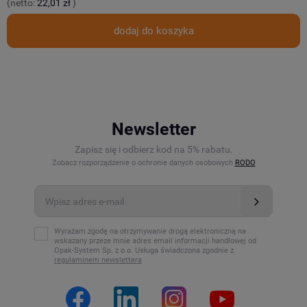
(netto:
22,01 zł
)
(
dodaj do koszyka
Newsletter
Zapisz się i odbierz kod na 5% rabatu.
Zobacz rozporządzenie o ochronie danych osobowych
RODO
Wyrażam zgodę na otrzymywanie drogą elektroniczną na
wskazany przeze mnie adres email informacji handlowej od
Opak-System Sp. z o.o. Usługa świadczona zgodnie z
regulaminem newslettera