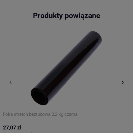
Produkty powiązane
Folia stretch beztubowa 2,2 kg czarna
F
27,07 zł
1