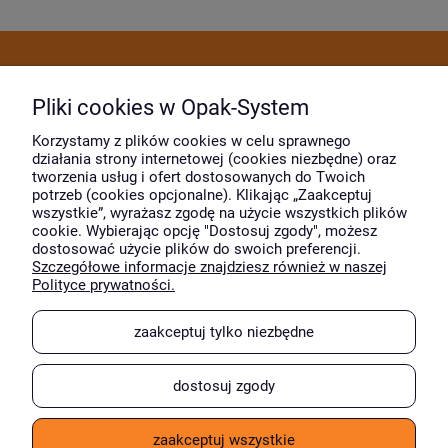
Dostawa i płatność
Pliki cookies w Opak-System
Moje konto
Korzystamy z plików cookies w celu sprawnego
działania strony internetowej (cookies niezbędne) oraz
tworzenia usług i ofert dostosowanych do Twoich
potrzeb (cookies opcjonalne). Klikając „Zaakceptuj
O firmie
wszystkie”, wyrażasz zgodę na użycie wszystkich plików
cookie. Wybierając opcję "Dostosuj zgody", możesz
dostosować użycie plików do swoich preferencji.
Szczegółowe informacje znajdziesz również w naszej
Wyróżnili nas
Polityce prywatności.
zaakceptuj tylko niezbędne
dostosuj zgody
zaakceptuj wszystkie