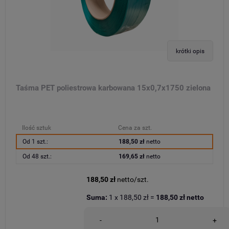
krótki opis
Taśma PET poliestrowa karbowana 15x0,7x1750 zielona
Ilość sztuk
Cena za szt.
Od 1 szt.:
188,50 zł
netto
Od 48 szt.:
169,65 zł
netto
188,50 zł
netto/szt.
Suma:
1
x
188,50 zł
=
188,50 zł
netto
-
+