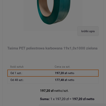
krótki opis
Taśma PET poliestrowa karbowana 19x1,0x1000 zielona
Ilość sztuk
Cena za szt.
Od 1 szt.:
197,20 zł
netto
Od 48 szt.:
177,48 zł
netto
197,20 zł
netto/szt.
Suma:
1
x
197,20 zł
=
197,20 zł
netto