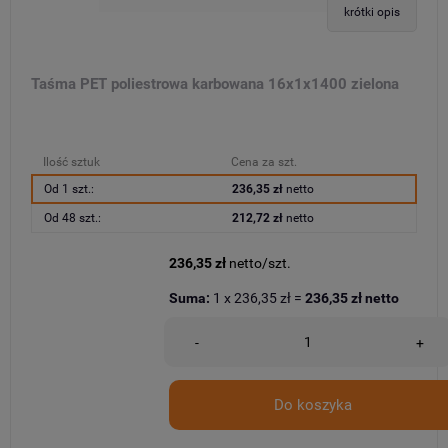
krótki opis
Taśma PET poliestrowa karbowana 16x1x1400 zielona
Ilość sztuk
Cena za szt.
Od 1 szt.:
236,35 zł
netto
Od 48 szt.:
212,72 zł
netto
236,35 zł
netto/szt.
Suma:
1
x
236,35 zł
=
236,35 zł
netto
-
+
Do koszyka