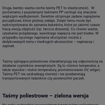
Druga, bardzo ważna cecha taśmy PET to elastyczność. W
porównaniu z popularnymi taśmami PP cechuje się znacznie
większym wydłużeniem. Świetnie utrzymuje zadane naprężenie
początkowe, które później oddaje. Dzięki temu może być
wykorzystywana do spinania ładunków, które po jakimś czasie
tracą swoją objętość (np. tarcica drzewna). Co równie ważne,
uzyskanie pożądanego, wysokiego napięcia nie jest trudne. W
przypadku ręcznego napinania skorzystać można z
dedykowanych temu i niedrogich akcesoriów – napinaczy i
zapinek.
Taśmy spinające poliestrowe charakteryzują się odpornością na
działanie czynników zewnętrznych. Są to różnice temperatur, a
także wysokie i niskie temperatury, promieniowanie UV, wilgoć.
Taśmy PET nie uszkadzają również i nie przebarwiają
transportowanych ładunków czy powierzchni paczek.
Taśmy poliestrowe – zielona wersja