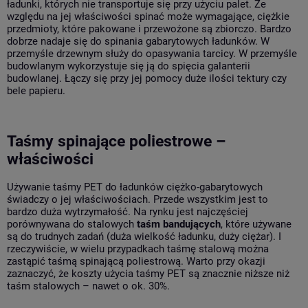
ładunki, których nie transportuje się przy użyciu palet. Ze
względu na jej właściwości spinać może wymagające, ciężkie
przedmioty, które pakowane i przewożone są zbiorczo. Bardzo
dobrze nadaje się do spinania gabarytowych ładunków. W
przemyśle drzewnym służy do opasywania tarcicy. W przemyśle
budowlanym wykorzystuje się ją do spięcia galanterii
budowlanej. Łączy się przy jej pomocy duże ilości tektury czy
bele papieru.
Taśmy spinające poliestrowe –
właściwości
Używanie taśmy PET do ładunków ciężko-gabarytowych
świadczy o jej właściwościach. Przede wszystkim jest to
bardzo duża wytrzymałość. Na rynku jest najczęściej
porównywana do stalowych
taśm bandujących
, które używane
są do trudnych zadań (duża wielkość ładunku, duży ciężar). I
rzeczywiście, w wielu przypadkach taśmę stalową można
zastąpić taśmą spinającą poliestrową. Warto przy okazji
zaznaczyć, że koszty użycia taśmy PET są znacznie niższe niż
taśm stalowych – nawet o ok. 30%.