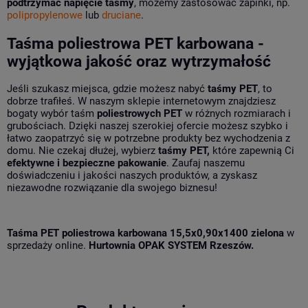
podtrzymać napięcie taśmy
, możemy zastosować zapinki, np.
polipropylenowe
lub
druciane
.
Taśma poliestrowa PET karbowana -
wyjątkowa jakość oraz wytrzymałość
Jeśli szukasz miejsca, gdzie możesz nabyć
taśmy PET
, to
dobrze trafiłeś. W naszym sklepie internetowym znajdziesz
bogaty wybór taśm
poliestrowych PET
w różnych rozmiarach i
grubościach. Dzięki naszej szerokiej ofercie możesz szybko i
łatwo zaopatrzyć się w potrzebne produkty bez wychodzenia z
domu. Nie czekaj dłużej, wybierz
taśmy PET,
które zapewnią Ci
efektywne i bezpieczne pakowanie
. Zaufaj naszemu
doświadczeniu i jakości naszych produktów, a zyskasz
niezawodne rozwiązanie dla swojego biznesu!
Taśma PET poliestrowa karbowana 15,5x0,90x1400 zielona
w
sprzedaży online.
Hurtownia OPAK SYSTEM Rzeszów.