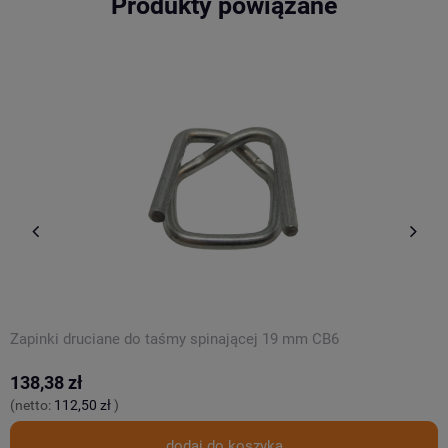
Produkty powiązane
Zapinki druciane do taśmy spinającej 19 mm CB6
T
138,38 zł
3
(netto:
112,50 zł
)
(
dodaj do koszyka