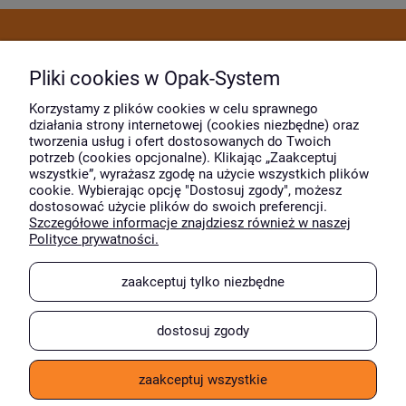
Dostawa i płatność
Pliki cookies w Opak-System
Moje konto
Korzystamy z plików cookies w celu sprawnego
działania strony internetowej (cookies niezbędne) oraz
tworzenia usług i ofert dostosowanych do Twoich
potrzeb (cookies opcjonalne). Klikając „Zaakceptuj
O firmie
wszystkie”, wyrażasz zgodę na użycie wszystkich plików
cookie. Wybierając opcję "Dostosuj zgody", możesz
dostosować użycie plików do swoich preferencji.
Szczegółowe informacje znajdziesz również w naszej
Wyróżnili nas
Polityce prywatności.
zaakceptuj tylko niezbędne
dostosuj zgody
zaakceptuj wszystkie