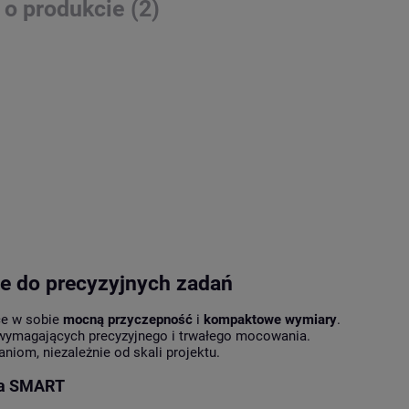
 o produkcie (2)
 do precyzyjnych zadań
ce w sobie
mocną przyczepność
i
kompaktowe wymiary
.
h wymagających precyzyjnego i trwałego mocowania.
om, niezależnie od skali projektu.
na SMART