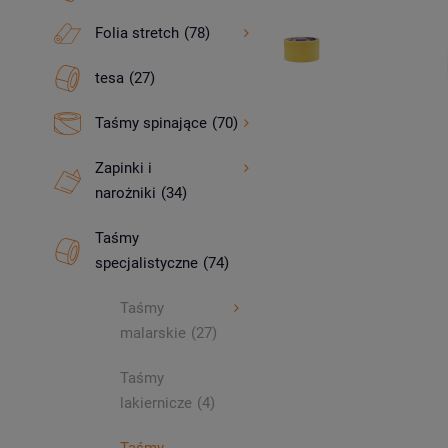
Folia stretch
(78)
tesa
(27)
Taśmy spinające
(70)
Zapinki i
narożniki
(34)
Taśmy
specjalistyczne
(74)
Taśmy
malarskie
(27)
Taśmy
lakiernicze
(4)