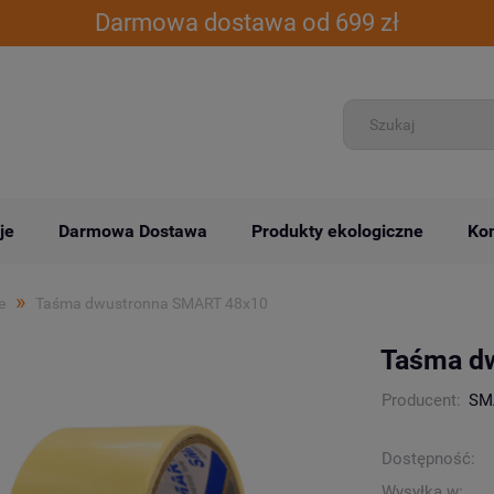
Darmowa dostawa od 699 zł
je
Darmowa Dostawa
Produkty ekologiczne
Kon
»
e
Taśma dwustronna SMART 48x10
Taśma d
Producent:
SM
Dostępność:
Wysyłka w: