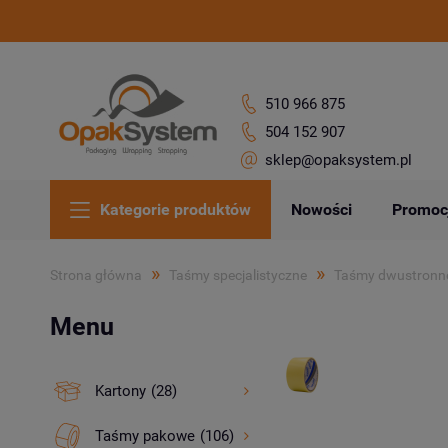
510 966 875
504 152 907
sklep@opaksystem.pl
Kategorie produktów
Nowości
Promoc
»
»
Strona główna
Taśmy specjalistyczne
Taśmy dwustronn
Menu
Kartony
(28)
Taśmy pakowe
(106)