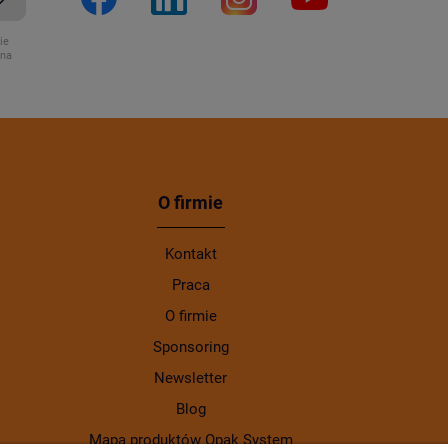
ie
ona
O firmie
Kontakt
Praca
O firmie
Sponsoring
Newsletter
Blog
Mapa produktów Opak System