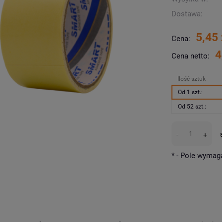
Dostawa:
5,45 
Cena:
4
Cena netto:
Ilość sztuk
Od 1 szt.:
Od 52 szt.:
-
+
*
- Pole wymag