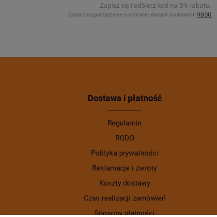
Zapisz się i odbierz kod na 5% rabatu.
Zobacz rozporządzenie o ochronie danych osobowych
RODO
Dostawa i płatność
Regulamin
RODO
Polityka prywatności
Reklamacje i zwroty
Koszty dostawy
Czas realizacji zamówień
Sposoby płatności