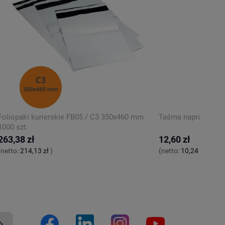
Foliopaki kurierskie FB05 / C3 350x460 mm
Taśma naprawcza du
1000 szt.
263,38 zł
12,60 zł
(netto:
214,13 zł
)
(netto:
10,24 zł
)