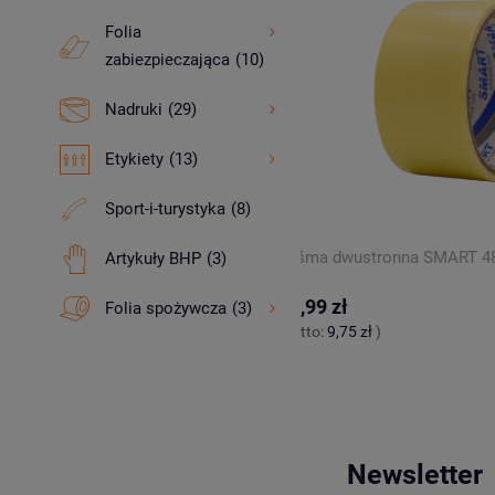
Folia
zabiezpieczająca
(10)
Nadruki
(29)
Etykiety
(13)
Sport-i-turystyka
(8)
tch beztubowa 2,2 kg transparentna
Taśma dwustronna SMART 4
Artykuły BHP
(3)
11,99 zł
Folia spożywcza
(3)
3 zł
)
(netto:
9,75 zł
)
Newsletter