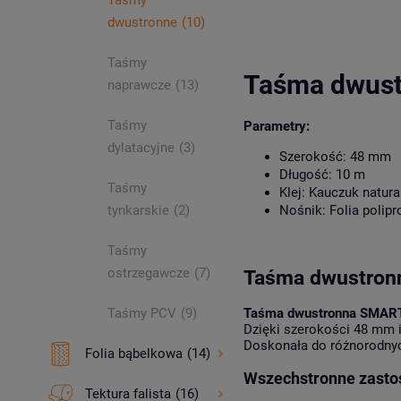
Taśmy
dwustronne
(10)
Taśmy
Taśma dwus
naprawcze
(13)
Taśmy
Parametry:
dylatacyjne
(3)
Szerokość
: 48 mm
Długość
: 10 m
Taśmy
Klej
: Kauczuk natura
tynkarskie
(2)
Nośnik
: Folia polip
Taśmy
ostrzegawcze
(7)
Taśma dwustronn
Taśmy PCV
(9)
Taśma dwustronna SMAR
Dzięki szerokości 48 mm i
Doskonała do różnorodny
Folia bąbelkowa
(14)
Wszechstronne zasto
Tektura falista
(16)