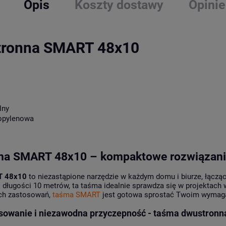
Opis
Koszty dostawy
Opinie
tronna SMART 48x10
lny
ropylenowa
a SMART 48x10 – kompaktowe rozwiązanie
T 48x10
to niezastąpione narzędzie w każdym domu i biurze, łączą
 długości 10 metrów, ta taśma idealnie sprawdza się w projektac
ch zastosowań,
taśma SMART
jest gotowa sprostać Twoim wymagani
sowanie i niezawodna przyczepność - taśma dwustron