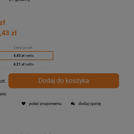
zł
,43 zł
Cena za szt.
4,43 zł
netto
4,21 zł
netto
Dodaj do koszyka
szt.
ane
poleć znajomemu
dodaj opinię