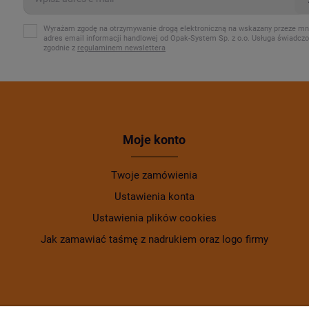
Wyrażam zgodę na otrzymywanie drogą elektroniczną na wskazany przeze mn
adres email informacji handlowej od Opak-System Sp. z o.o. Usługa świadcz
zgodnie z
regulaminem newslettera
Moje konto
Twoje zamówienia
Ustawienia konta
Ustawienia plików cookies
Jak zamawiać taśmę z nadrukiem oraz logo firmy