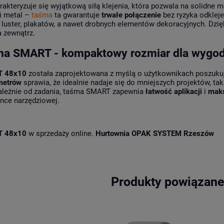
akteryzuje się wyjątkową siłą klejenia, która pozwala na solidne 
 i metal –
taśma
ta gwarantuje
trwałe połączenie
bez ryzyka odkleje
luster, plakatów, a nawet drobnych elementów dekoracyjnych. Dzię
a zewnątrz.
a SMART - kompaktowy rozmiar dla wygody
T 48x10
została zaprojektowana z myślą o użytkownikach poszukuj
metrów
sprawia, że idealnie nadaje się do mniejszych projektów, ta
ależnie od zadania, taśma SMART zapewnia
łatwość aplikacji
i
maks
nce narzędziowej.
T 48x10
w sprzedaży online.
Hurtownia OPAK SYSTEM Rzeszów
Produkty powiązan