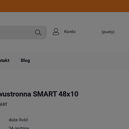
Konto
(pusty)
takt
Blog
wustronna SMART 48x10
ART
duża ilość
24 godziny