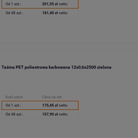
Od 1 szt.:
201,55 zł
netto
Od 48 szt.:
181,40 zł
netto
Taśma PET poliestrowa karbowana 12x0,6x2500 zielona
Ilość sztuk
Cena za szt.
Od 1 szt.:
175,45 zł
netto
Od 48 szt.:
157,90 zł
netto