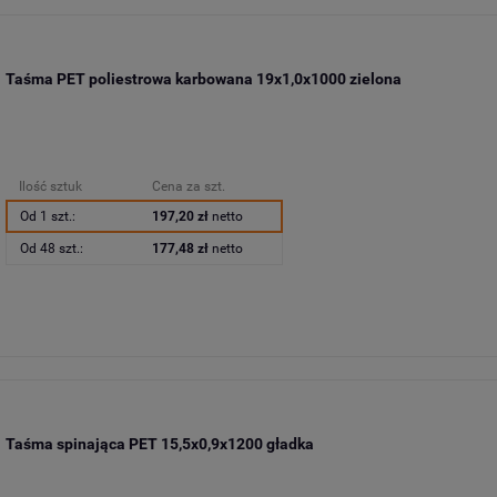
Taśma PET poliestrowa karbowana 19x1,0x1000 zielona
Ilość sztuk
Cena za szt.
Od 1 szt.:
197,20 zł
netto
Od 48 szt.:
177,48 zł
netto
Taśma spinająca PET 15,5x0,9x1200 gładka