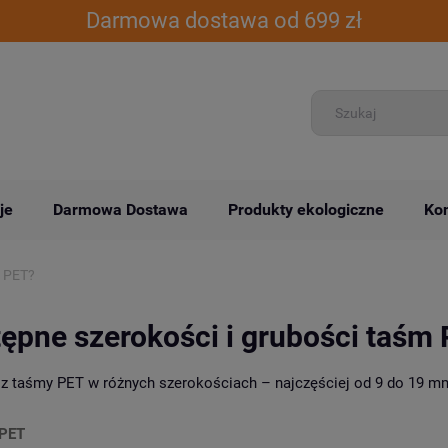
Darmowa dostawa od 699 zł
je
Darmowa Dostawa
Produkty ekologiczne
Kon
m PET?
tępne szerokości i grubości taśm
esz taśmy PET w różnych szerokościach – najczęściej od 9 do 19 m
PET