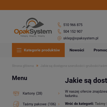
510 966 875
504 152 907
sklep@opaksystem.pl
Kategorie produktów
Nowości
Promoc
»
Strona główna
Jakie są dostępne szerokości i grubości taś
Menu
Jakie są dos
W naszej ofercie znajdzi
Kartony
(28)
ładunku.
Wróć do kategorii:
Taśmy 
Taśmy pakowe
(106)