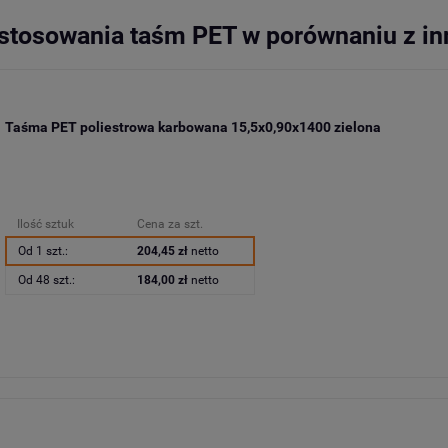
y stosowania taśm PET w porównaniu z i
Taśma PET poliestrowa karbowana 15,5x0,90x1400 zielona
Ilość sztuk
Cena za szt.
Od 1 szt.:
204,45 zł
netto
Od 48 szt.:
184,00 zł
netto