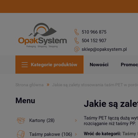
510 966 875
504 152 907
sklep@opaksystem.pl
Kategorie produktów
Nowości
Promoc
»
Strona główna
Jakie są zalety stosowania taśm PET w por
Menu
Jakie są zal
Taśmy PET łączą dużą wytr
Kartony
(28)
rozciąganie niż taśmy PP.
Wróć do kategorii:
Taśmy 
Taśmy pakowe
(106)