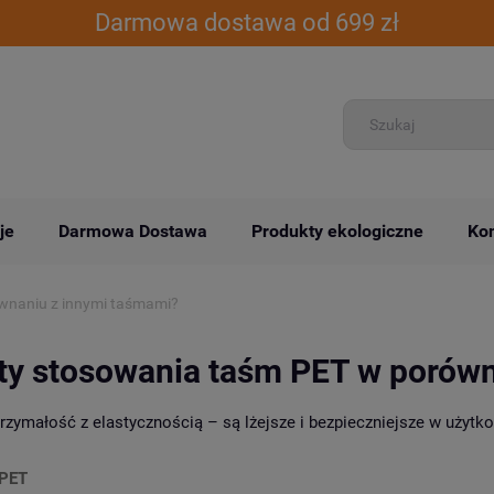
Darmowa dostawa od 699 zł
je
Darmowa Dostawa
Produkty ekologiczne
Kon
ównaniu z innymi taśmami?
ety stosowania taśm PET w porów
zymałość z elastycznością – są lżejsze i bezpieczniejsze w użytko
PET