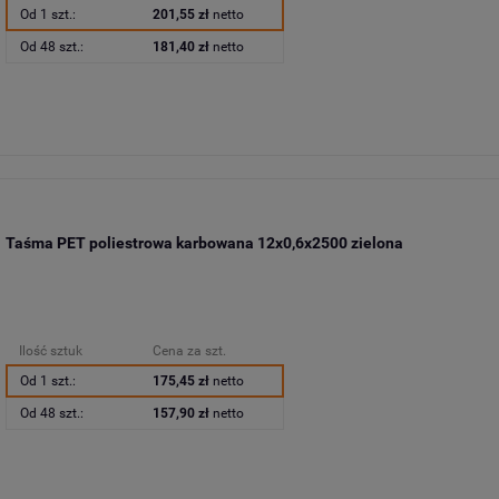
Od 1 szt.:
201,55 zł
netto
Od 48 szt.:
181,40 zł
netto
Taśma PET poliestrowa karbowana 12x0,6x2500 zielona
Ilość sztuk
Cena za szt.
Od 1 szt.:
175,45 zł
netto
Od 48 szt.:
157,90 zł
netto