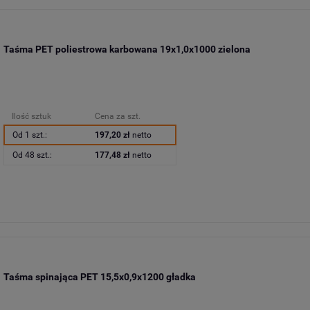
Taśma PET poliestrowa karbowana 19x1,0x1000 zielona
Ilość sztuk
Cena za szt.
Od 1 szt.:
197,20 zł
netto
Od 48 szt.:
177,48 zł
netto
Taśma spinająca PET 15,5x0,9x1200 gładka