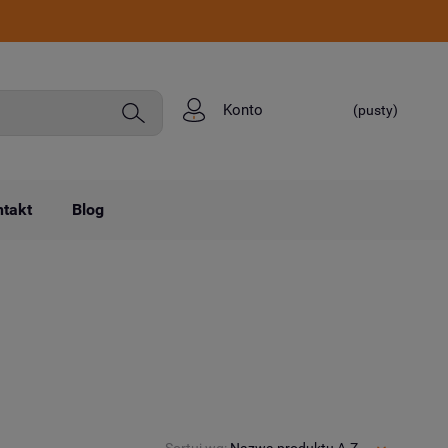
Konto
(pusty)
takt
Blog
Sortuj wg:
Nazwa produktu A-Z