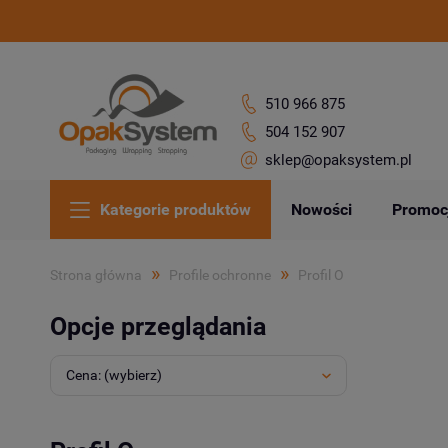
510 966 875
504 152 907
sklep@opaksystem.pl
Kategorie produktów
Nowości
Promoc
»
»
Strona główna
Profile ochronne
Profil O
Opcje przeglądania
Cena: (wybierz)