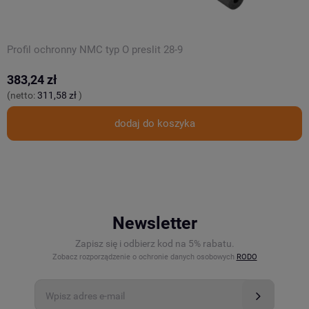
Profil ochronny NMC typ O preslit 28-9
P
383,24 zł
3
(netto:
311,58 zł
)
(
dodaj do koszyka
Newsletter
Zapisz się i odbierz kod na 5% rabatu.
Zobacz rozporządzenie o ochronie danych osobowych
RODO