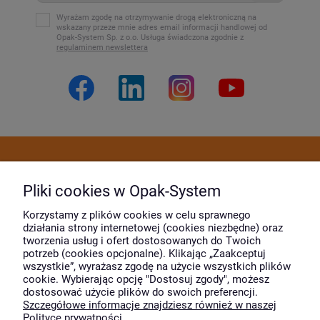
Wyrażam zgodę na otrzymywanie drogą elektroniczną na
wskazany przeze mnie adres email informacji handlowej od
Opak-System Sp. z o.o. Usługa świadczona zgodnie z
regulaminem newslettera
Dostawa i płatność
Pliki cookies w Opak-System
Moje konto
Korzystamy z plików cookies w celu sprawnego
działania strony internetowej (cookies niezbędne) oraz
tworzenia usług i ofert dostosowanych do Twoich
potrzeb (cookies opcjonalne). Klikając „Zaakceptuj
O firmie
wszystkie”, wyrażasz zgodę na użycie wszystkich plików
cookie. Wybierając opcję "Dostosuj zgody", możesz
dostosować użycie plików do swoich preferencji.
Szczegółowe informacje znajdziesz również w naszej
Wyróżnili nas
Polityce prywatności.