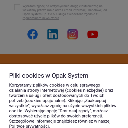
Wyrażam zgodę na otrzymywanie drogą elektroniczną na
wskazany przeze mnie adres email informacji handlowej od
Opak-System Sp. z o.o. Usługa świadczona zgodnie z
regulaminem newslettera
Dostawa i płatność
Pliki cookies w Opak-System
Moje konto
Korzystamy z plików cookies w celu sprawnego
działania strony internetowej (cookies niezbędne) oraz
tworzenia usług i ofert dostosowanych do Twoich
potrzeb (cookies opcjonalne). Klikając „Zaakceptuj
O firmie
wszystkie”, wyrażasz zgodę na użycie wszystkich plików
cookie. Wybierając opcję "Dostosuj zgody", możesz
dostosować użycie plików do swoich preferencji.
Szczegółowe informacje znajdziesz również w naszej
Wyróżnili nas
Polityce prywatności.