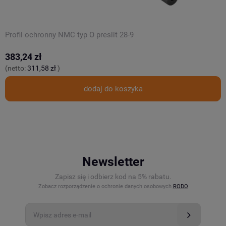
Profil ochronny NMC typ O preslit 28-9
P
383,24 zł
3
(netto:
311,58 zł
)
(
dodaj do koszyka
Newsletter
Zapisz się i odbierz kod na 5% rabatu.
Zobacz rozporządzenie o ochronie danych osobowych
RODO