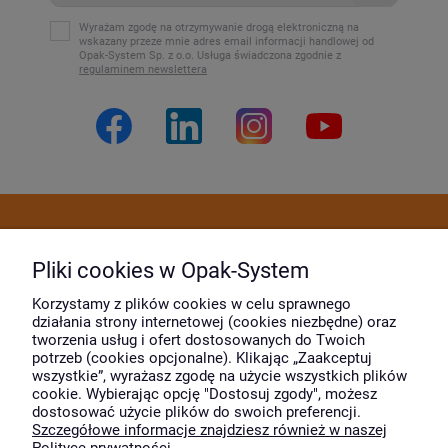
Wyrażam zgodę na otrzymywanie drogą elektroniczną na
wskazany przeze mnie adres email informacji handlowej od
Opak-System Sp. z o.o. Usługa świadczona zgodnie z
regulaminem newslettera
Dostawa i płatność
Pliki cookies w Opak-System
Moje konto
Korzystamy z plików cookies w celu sprawnego
działania strony internetowej (cookies niezbędne) oraz
tworzenia usług i ofert dostosowanych do Twoich
potrzeb (cookies opcjonalne). Klikając „Zaakceptuj
O firmie
wszystkie”, wyrażasz zgodę na użycie wszystkich plików
cookie. Wybierając opcję "Dostosuj zgody", możesz
dostosować użycie plików do swoich preferencji.
Szczegółowe informacje znajdziesz również w naszej
Wyróżnili nas