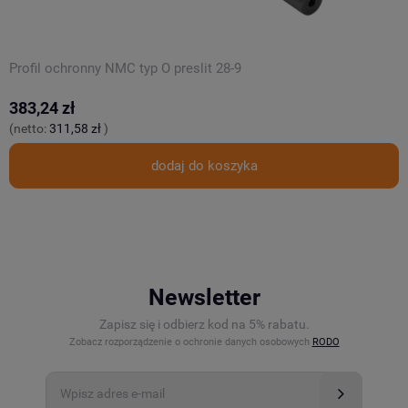
Profil ochronny NMC typ O preslit 28-9
P
383,24 zł
3
(netto:
311,58 zł
)
(
dodaj do koszyka
Newsletter
Zapisz się i odbierz kod na 5% rabatu.
Zobacz rozporządzenie o ochronie danych osobowych
RODO