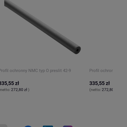
Profil ochronny NMC typ O preslit 42-9
Profil ochronny NMC
335,55 zł
335,55 zł
(netto:
272,80 zł
)
(netto:
272,80 zł
)