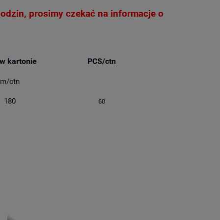
godzin, prosimy czekać na informacje o
 w kartonie
PCS/ctn
m/ctn
180
60
e