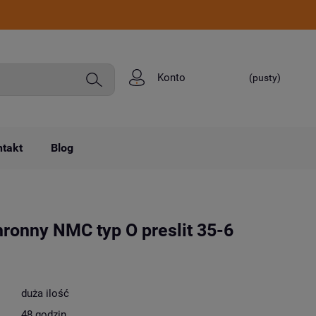
Konto
(pusty)
takt
Blog
chronny NMC typ O preslit 35-6
duża ilość
48 godzin