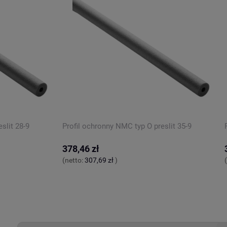
slit 28-9
Profil ochronny NMC typ O preslit 35-9
378,46 zł
(netto:
307,69 zł
)