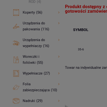
ROD
(4)
Produkt dostępny z 
gotowości zamówie
Koperty
(56)
Urządzenia do
pakowania
(116)
SYMBOL
Urządzenia do
wypełniaczy
(16)
35-6
Woreczki i
foliówki
(55)
Towar na indywidualne za
Wypełniacze
(27)
Folia
zabiezpieczająca
(10)
Nadruki
(29)