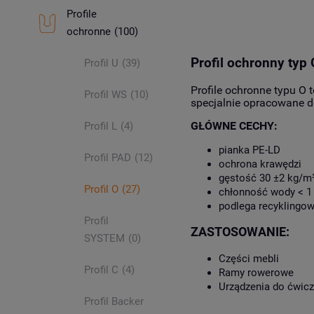
Profile
ochronne
(100)
Profil ochronny typ
Profil U
(39)
Profile ochronne typu O 
Profil WS
(10)
specjalnie opracowane d
GŁÓWNE CECHY:
Profil L
(4)
pianka PE-LD
Profil PAD
(12)
ochrona krawędzi
gęstość 30 ±2 kg/m
Profil O
(27)
chłonność wody < 1 
podlega recyklingow
Profil
ZASTOSOWANIE:
SYSTEM
(0)
Części mebli
Profil C
(4)
Ramy rowerowe
Urządzenia do ćwic
Profil Backer