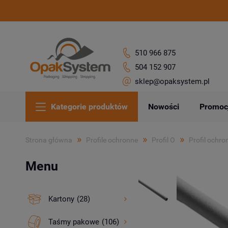
510 966 875
504 152 907
sklep@opaksystem.pl
Kategorie produktów
Nowości
Promoc
»
»
»
Strona główna
Profile ochronne
Profil O
Profil ochro
Menu
Kartony
(28)
Taśmy pakowe
(106)