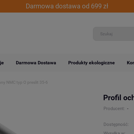
Darmowa dostawa od 699 zł
je
Darmowa Dostawa
Produkty ekologiczne
Kon
nny NMC typ O preslit 35-6
Profil o
Producent:
-
Dostępność:
Wysyłka w: