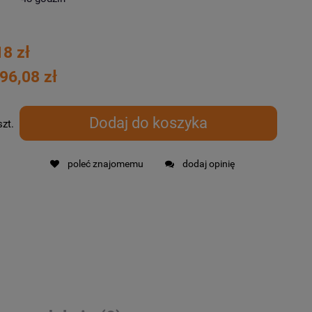
18 zł
96,08 zł
Dodaj do koszyka
szt.
poleć znajomemu
dodaj opinię