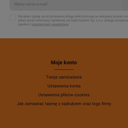
Wyrażam zgodę na otrzymywanie drogą elektroniczną na wskazany przeze mn
adres email informacji handlowej od Opak-System Sp. z o.o. Usługa świadcz
zgodnie z
regulaminem newslettera
Moje konto
Twoje zamówienia
Ustawienia konta
Ustawienia plików cookies
Jak zamawiać taśmę z nadrukiem oraz logo firmy