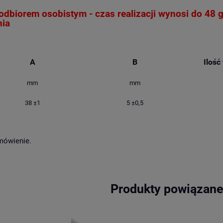
odbiorem osobistym - czas realizacji wynosi do 48 
nia
A
B
Ilość
mm
mm
38 ±1
5 ±0,5
mówienie.
Produkty powiązan