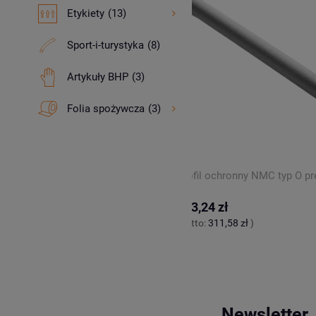
Etykiety
(13)
Sport-i-turystyka
(8)
Artykuły BHP
(3)
Folia spożywcza
(3)
ronny NMC typ O preslit 18-9
Profil ochronny NMC typ O pre
ł
383,24 zł
,37 zł
)
(netto:
311,58 zł
)
Newsletter