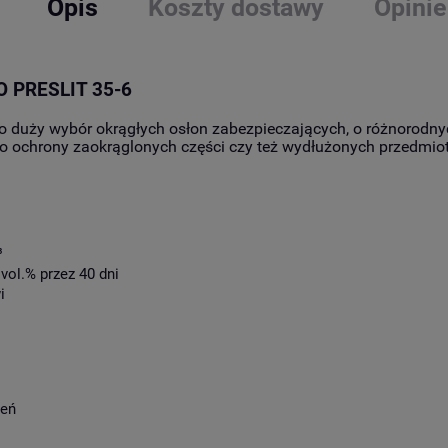
Opis
Koszty dostawy
Opinie
 O PRESLIT 35-6
to duży wybór okrągłych osłon zabezpieczających, o różnorodnyc
o ochrony zaokrąglonych części czy też wydłużonych przedmiotó
³
vol.% przez 40 dni
i
zeń