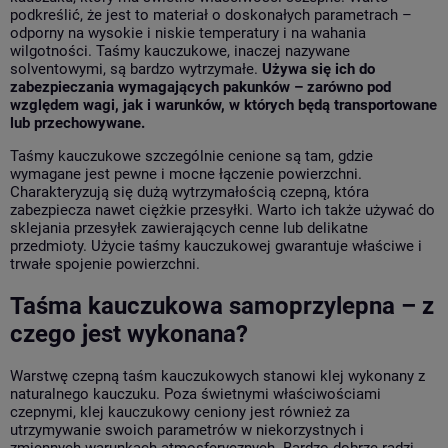
podkreślić, że jest to materiał o doskonałych parametrach –
odporny na wysokie i niskie temperatury i na wahania
wilgotności. Taśmy kauczukowe, inaczej nazywane
solventowymi, są bardzo wytrzymałe.
Używa się ich do
zabezpieczania wymagających pakunków – zarówno pod
względem wagi, jak i warunków, w których będą transportowane
lub przechowywane.
Taśmy kauczukowe szczególnie cenione są tam, gdzie
wymagane jest pewne i mocne łączenie powierzchni.
Charakteryzują się dużą wytrzymałością czepną, która
zabezpiecza nawet ciężkie przesyłki. Warto ich także używać do
sklejania przesyłek zawierających cenne lub delikatne
przedmioty. Użycie taśmy kauczukowej gwarantuje właściwe i
trwałe spojenie powierzchni.
Taśma kauczukowa samoprzylepna – z
czego jest wykonana?
Warstwę czepną taśm kauczukowych stanowi klej wykonany z
naturalnego kauczuku. Poza świetnymi właściwościami
czepnymi, klej kauczukowy ceniony jest również za
utrzymywanie swoich parametrów w niekorzystnych i
zmiennych warunkach atmosferycznych. Bardzo dobrze radzi