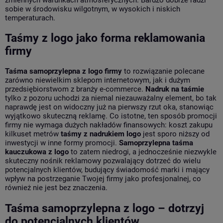
sobie w środowisku wilgotnym, w wysokich i niskich
temperaturach.
Taśmy z logo jako forma reklamowania
firmy
Taśma samoprzylepna z logo firmy
to rozwiązanie polecane
zarówno niewielkim sklepom internetowym, jak i dużym
przedsiębiorstwom z branży e-commerce.
Nadruk na taśmie
tylko z pozoru uchodzi za niemal niezauważalny element, bo tak
naprawdę jest on widoczny już na pierwszy rzut oka, stanowiąc
wyjątkowo skuteczną reklamę. Co istotne, ten sposób promocji
firmy nie wymaga dużych nakładów finansowych: koszt zakupu
kilkuset metrów
taśmy z nadrukiem logo
jest sporo niższy od
inwestycji w inne formy promocji.
Samoprzylepna taśma
kauczukowa z logo
to zatem niedrogi, a jednocześnie niezwykle
skuteczny nośnik reklamowy pozwalający dotrzeć do wielu
potencjalnych klientów, budujący świadomość marki i mający
wpływ na postrzeganie Twojej firmy jako profesjonalnej, co
również nie jest bez znaczenia.
Taśma samoprzylepna z logo – dotrzyj
do potencjalnych klientów