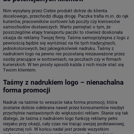
Nim wysyłany przez Ciebie produkt dotrze do klienta
docelowego, przechodzi długą drogę. Paczka trafia m.in. do rąk
kurierów, pracowników sortowni lub poczty czy kierowców
samochodów dostawczych. Warto pamiętać o tym, że
poszczególne etapy transportu paczki to również doskonała
okazja do reklamy Twojej firmy. Taśma samoprzylepna z logo z
pewnością będzie się wyróżniać na tle tych tradycyjnych,
jednokolorowych, bez jakiegokolwiek nadruku. Taśmy z
nadrukiem logo na pewno nie pozostaną niezauważone przez
osoby pracujące w sortowniach, na pocztach czy w firmach
kurierskich. W ten prosty sposób każda z nich może stać się
Twoim klientem.
Taśmy z nadrukiem logo – nienachalna
forma promocji
Nadruk na taśmie to wreszcie taka forma promocji, która
zostanie dobrze odebrana nawet przez konsumentów niezbyt
przychylnie nastawionych do większości reklam. Stanie się tak
dlatego, że taśma z nadrukiem logo funkcję reklamy pełni
niejako przy okazji, cały czas nie tracąc swojej podstawowej,
użytecznej roli. W końcu nadal jest przede wszystkim