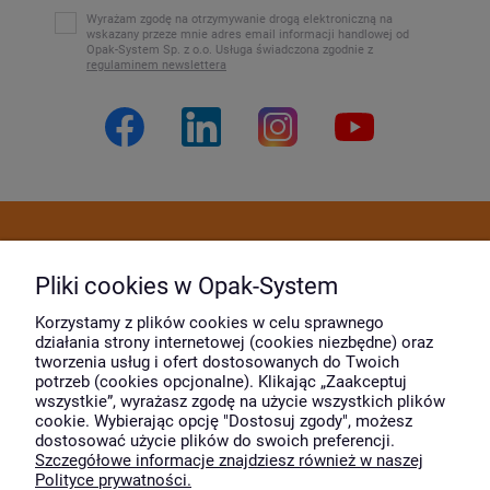
Wyrażam zgodę na otrzymywanie drogą elektroniczną na
wskazany przeze mnie adres email informacji handlowej od
Opak-System Sp. z o.o. Usługa świadczona zgodnie z
regulaminem newslettera
Dostawa i płatność
Pliki cookies w Opak-System
Moje konto
Korzystamy z plików cookies w celu sprawnego
działania strony internetowej (cookies niezbędne) oraz
tworzenia usług i ofert dostosowanych do Twoich
potrzeb (cookies opcjonalne). Klikając „Zaakceptuj
O firmie
wszystkie”, wyrażasz zgodę na użycie wszystkich plików
cookie. Wybierając opcję "Dostosuj zgody", możesz
dostosować użycie plików do swoich preferencji.
Szczegółowe informacje znajdziesz również w naszej
Wyróżnili nas
Polityce prywatności.