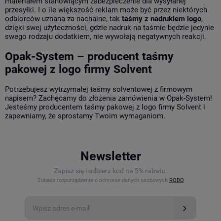
materiałem stanowiącym zabezpieczenie dla wysyłanej
przesyłki. I o ile większość reklam może być przez niektórych
odbiorców uznana za nachalne, tak
taśmy z nadrukiem logo
,
dzięki swej użyteczności, gdzie nadruk na taśmie będzie jedynie
swego rodzaju dodatkiem, nie wywołają negatywnych reakcji.
Opak-System – producent taśmy
pakowej z logo firmy Solvent
Potrzebujesz wytrzymałej taśmy solventowej z firmowym
napisem? Zachęcamy do złożenia zamówienia w Opak-System!
Jesteśmy producentem taśmy pakowej z logo firmy Solvent i
zapewniamy, że sprostamy Twoim wymaganiom.
Newsletter
Zapisz się i odbierz kod na 5% rabatu.
Zobacz rozporządzenie o ochronie danych osobowych
RODO