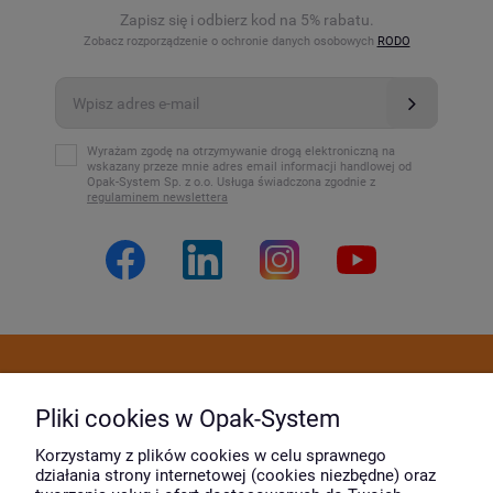
Zapisz się i odbierz kod na 5% rabatu.
Zobacz rozporządzenie o ochronie danych osobowych
RODO
Wyrażam zgodę na otrzymywanie drogą elektroniczną na
wskazany przeze mnie adres email informacji handlowej od
Opak-System Sp. z o.o. Usługa świadczona zgodnie z
regulaminem newslettera
Dostawa i płatność
Pliki cookies w Opak-System
Moje konto
Korzystamy z plików cookies w celu sprawnego
działania strony internetowej (cookies niezbędne) oraz