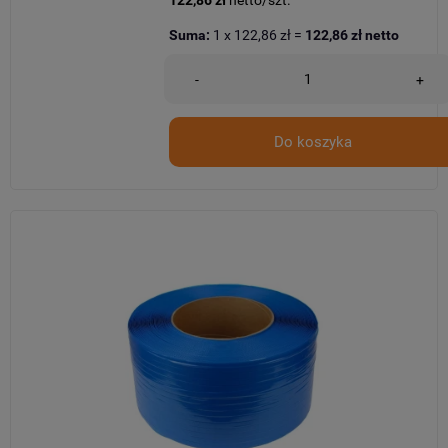
122,86 zł
netto/szt.
Suma:
1
x
122,86 zł
=
122,86 zł
netto
-
+
Do koszyka