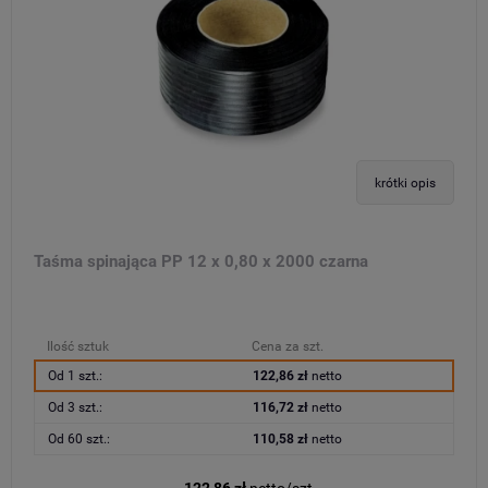
krótki opis
Taśma spinająca PP 12 x 0,80 x 2000 czarna
Ilość sztuk
Cena za szt.
Od 1 szt.:
122,86 zł
netto
Od 3 szt.:
116,72 zł
netto
Od 60 szt.:
110,58 zł
netto