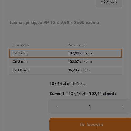
krótki opis
Taśma spinająca PP 12 x 0,60 x 2500 czarna
Ilość sztuk
Cena za szt.
Od 1 szt.:
107,44 zł
netto
Od 3 szt.:
102,07 zł
netto
Od 60 szt.:
96,70 zł
netto
107,44 zł
netto/szt.
Suma:
1
x
107,44 zł
=
107,44 zł
netto
-
+
Do koszyka