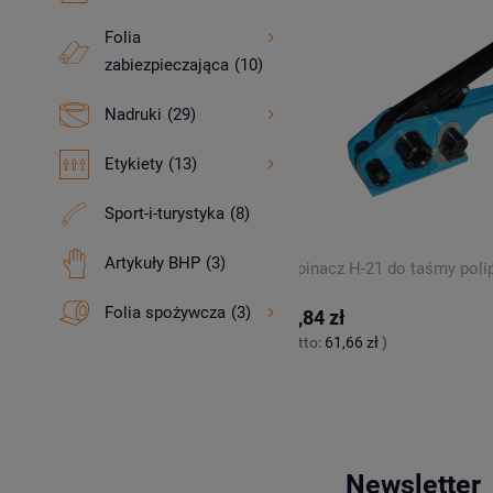
Folia
zabiezpieczająca
(10)
Nadruki
(29)
Etykiety
(13)
Sport-i-turystyka
(8)
Artykuły BHP
(3)
 taśmy POLIESTROWEJ PET
Napinacz H-21 do taśmy poli
Folia spożywcza
(3)
ł
75,84 zł
,84 zł
)
(netto:
61,66 zł
)
Newsletter