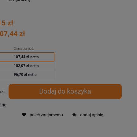
15 zł
07,44 zł
Cena za szt.
107,44 zł
netto
102,07 zł
netto
96,70 zł
netto
Dodaj do koszyka
szt.
ane
poleć znajomemu
dodaj opinię