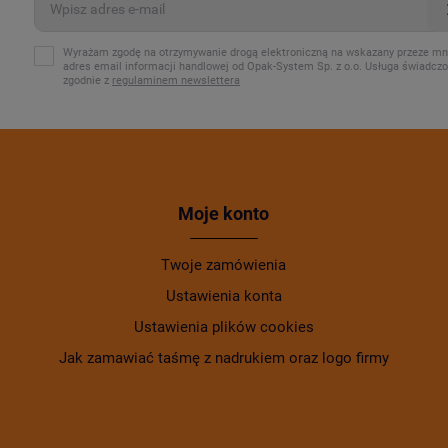
Wyrażam zgodę na otrzymywanie drogą elektroniczną na wskazany przeze mn
adres email informacji handlowej od Opak-System Sp. z o.o. Usługa świadcz
zgodnie z
regulaminem newslettera
Moje konto
Twoje zamówienia
Ustawienia konta
Ustawienia plików cookies
Jak zamawiać taśmę z nadrukiem oraz logo firmy