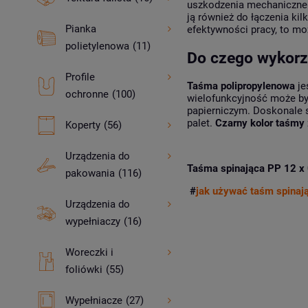
uszkodzenia mechaniczne
ją również do łączenia ki
Pianka
efektywności pracy, to mo
polietylenowa
(11)
Do czego wykorzy
Profile
Taśma polipropylenowa
je
ochronne
(100)
wielofunkcyjność może by
papierniczym. Doskonale 
palet.
Czarny kolor taśmy
Koperty
(56)
Urządzenia do
Taśma spinająca PP 12 x
pakowania
(116)
#
jak używać taśm spinaj
Urządzenia do
wypełniaczy
(16)
Woreczki i
foliówki
(55)
Wypełniacze
(27)