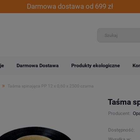
Darmowa dostawa od 699 zł
je
Darmowa Dostawa
Produkty ekologiczne
Kon
»
Taśma spinająca PP 12 x 0,60 x 2500 czarna
Taśma sp
Producent:
Op
Dostępność:
Wysyłka w: