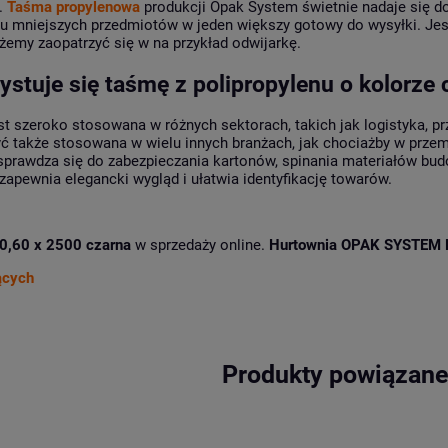
.
Taśma propylenowa
produkcji Opak System świetnie nadaje się do
lku mniejszych przedmiotów w jeden większy gotowy do wysyłki. Jest
żemy zaopatrzyć się w na przykład odwijarkę.
stuje się taśmę z polipropylenu o kolorze
st szeroko stosowana w różnych sektorach, takich jak logistyka, pr
ć także stosowana w wielu innych branżach, jak chociażby w prz
sprawdza się do zabezpieczania kartonów, spinania materiałów bu
zapewnia elegancki wygląd i ułatwia identyfikację towarów.
 0,60 x 2500 czarna
w sprzedaży online.
Hurtownia OPAK SYSTEM 
ących
Produkty powiązan