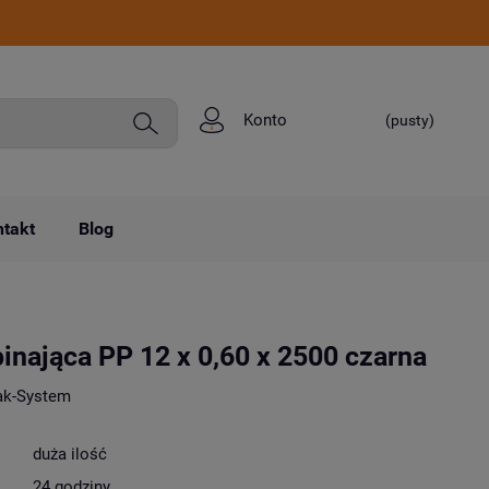
Konto
(pusty)
takt
Blog
inająca PP 12 x 0,60 x 2500 czarna
ak-System
duża ilość
24 godziny