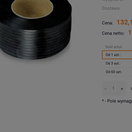
Dostawa:
132,
Cena:
1
Cena netto:
Ilość sztuk
Od 1 szt.:
Od 3 szt.:
Od 60 szt.:
-
+
*
- Pole wymag