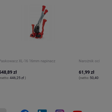
Paskowacz XL-16 16mm napinacz
Narożnik ochronny 
548,89 zł
61,99 zł
(netto:
446,25 zł
)
(netto:
50,40 zł
)