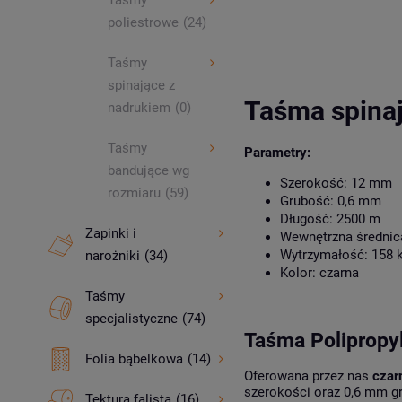
Taśmy
poliestrowe
(24)
Taśmy
spinające z
Taśma spinaj
nadrukiem
(0)
Taśmy
Parametry:
bandujące wg
Szerokość: 12 mm
rozmiaru
(59)
Grubość: 0,6 mm
Długość: 2500 m
Zapinki i
Wewnętrzna średnica 
Wytrzymałość: 158 
narożniki
(34)
Kolor: czarna
Taśmy
specjalistyczne
(74)
Taśma Polipropy
Folia bąbelkowa
(14)
Oferowana przez nas
czar
szerokości oraz 0,6 mm gr
Tektura falista
(16)