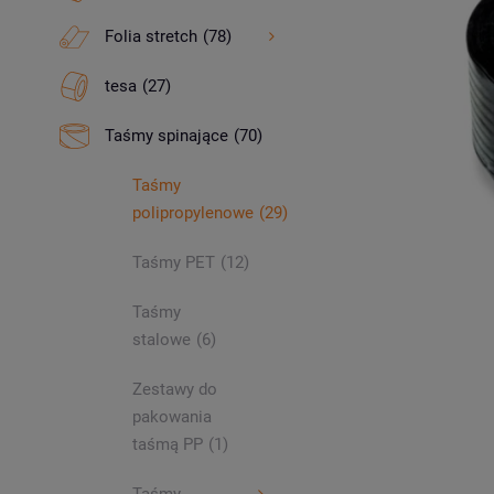
Folia stretch
(78)
tesa
(27)
Taśmy spinające
(70)
Taśmy
polipropylenowe
(29)
Taśmy PET
(12)
Taśmy
stalowe
(6)
Zestawy do
pakowania
taśmą PP
(1)