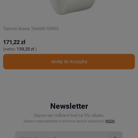
Taśma tkana 16x600 GW55
N
171,22 zł
2
(netto:
139,20 zł
)
(
dodaj do koszyka
Newsletter
Zapisz się i odbierz kod na 5% rabatu.
Zobacz rozporządzenie o ochronie danych osobowych
RODO