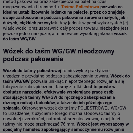
metod pakowania oraz zabezpieczania palet na czas
magazynowania i transportu.
Taśma Poliestrowa
pozwala na
idealne ustabilizowanie ładunku na palecie, przez co znajduje
swoje zastosowanie podczas pakowania zarówno małych, jak i
dużych, ciężkich przesyłek.
Aby jednak w pełni wykorzystać jej
właściwości oraz usprawnić cały proces towaru, niezbędne jest
jeszcze jedno narzędzie, a mianowicie wysokiej jakości
wózek
do taśm WG/GW.
Wózek do taśm WG/GW nieodzowny
podczas pakowania
Wózek do taśmy poliestrowej
to niezwykle praktyczne
urządzenie przydatne podczas zabezpieczania towaru.
Wózek do
taśm WG/GW
pozwala uniknąć niepotrzebnego rozwijania się
fabrycznie zabezpieczonej taśmy z rolki.
Jest to proste w
obsłudze narzędzie, efektywnie wspierające pracę osób
stosujących taśmy WG/GW do ręcznego zabezpieczania
różnego rodzaju ładunków, a także do ich późniejszego
spinania.
Oferowany wózek do taśmy POLIESTROWEJ WG/GW
to urządzenie, z użyciem którego można stosować taśmy o
dowolnej szerokości, natomiast średnica wewnętrznej tulei
taśmy nie może przekraczać 76 mm.
Wózek
jest wyposażony w
specjalny hamulec zapobiegający samoczynnemu rozwijaniu