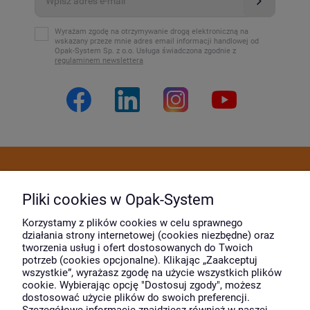
Wyrażam zgodę na otrzymywanie drogą elektroniczną na
wskazany przeze mnie adres email informacji handlowej od
Opak-System Sp. z o.o. Usługa świadczona zgodnie z
regulaminem newslettera
Dostawa i płatność
Pliki cookies w Opak-System
Moje konto
Korzystamy z plików cookies w celu sprawnego
działania strony internetowej (cookies niezbędne) oraz
tworzenia usług i ofert dostosowanych do Twoich
potrzeb (cookies opcjonalne). Klikając „Zaakceptuj
O firmie
wszystkie”, wyrażasz zgodę na użycie wszystkich plików
cookie. Wybierając opcję "Dostosuj zgody", możesz
dostosować użycie plików do swoich preferencji.