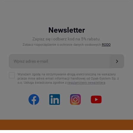
Newsletter
Zapisz się i odbierz kod na 5% rabatu.
Zobacz rozporządzenie o ochronie danych osobowych
RODO
Wyrażam zgodę na otrzymywanie drogą elektroniczną na wskazany
przeze mnie adres email informacji handlowej od Opak-System Sp. z
o.o. Usługa świadczona zgodnie z
regulaminem newslettera
Dostawa i płatność