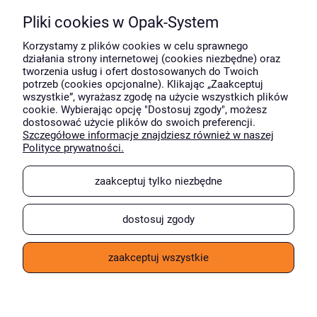
Pliki cookies w Opak-System
Moje konto
Korzystamy z plików cookies w celu sprawnego
działania strony internetowej (cookies niezbędne) oraz
tworzenia usług i ofert dostosowanych do Twoich
potrzeb (cookies opcjonalne). Klikając „Zaakceptuj
O firmie
wszystkie”, wyrażasz zgodę na użycie wszystkich plików
cookie. Wybierając opcję "Dostosuj zgody", możesz
dostosować użycie plików do swoich preferencji.
Szczegółowe informacje znajdziesz również w naszej
Wyróżnili nas
Polityce prywatności.
zaakceptuj tylko niezbędne
dostosuj zgody
zaakceptuj wszystkie
pokaż pełną wersję strony