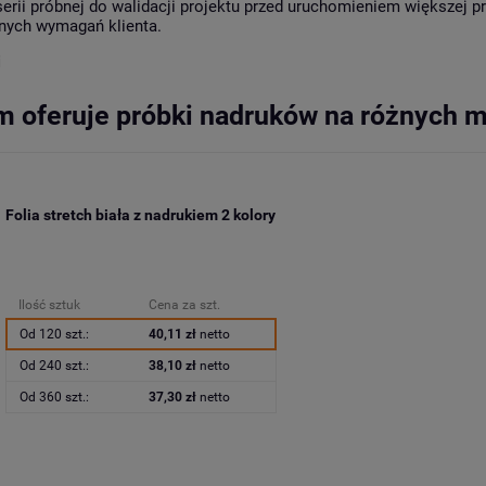
serii próbnej do walidacji projektu przed uruchomieniem większej 
lnych wymagań klienta.
i
 oferuje próbki nadruków na różnych m
Folia stretch biała z nadrukiem 2 kolory
Ilość sztuk
Cena za szt.
Od 120 szt.:
40,11 zł
netto
Od 240 szt.:
38,10 zł
netto
Od 360 szt.:
37,30 zł
netto