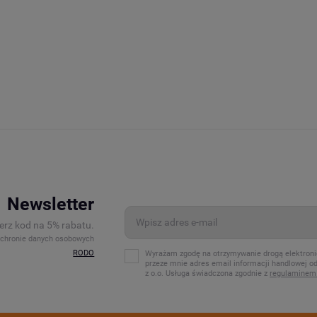
Newsletter
ierz kod na 5% rabatu.
ochronie danych osobowych
RODO
Wyrażam zgodę na otrzymywanie drogą elektron
przeze mnie adres email informacji handlowej 
z o.o. Usługa świadczona zgodnie z
regulaminem 