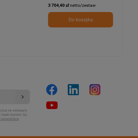
3 704,40 zł
netto/zestaw
Do koszyka
iczną na wskazany
od Opak-System Sp.
newslettera