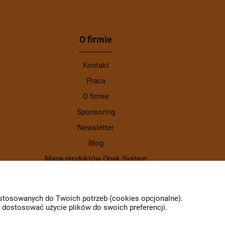
O firmie
Kontakt
Praca
O firmie
Sponsoring
Newsletter
Blog
Mapa produktów Opak System
Gdzie kupić produkty Opak
dostosowanych do Twoich potrzeb (cookies opcjonalne).
z dostosować użycie plików do swoich preferencji.