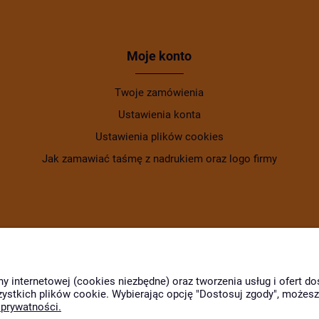
Moje konto
Twoje zamówienia
Ustawienia konta
Ustawienia plików cookies
Jak zamawiać taśmę z nadrukiem oraz logo firmy
ny internetowej (cookies niezbędne) oraz tworzenia usług i ofert 
zystkich plików cookie. Wybierając opcję "Dostosuj zgody", możes
 prywatności.
Wyróżnili nas