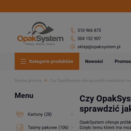
510 966 875
504 152 907
sklep@opaksystem.pl
Kategorie produktów
Nowości
Promoc
»
Strona główna
Czy OpakSystem oferuje próbki nadruków na
Menu
Czy OpakSyst
sprawdzić ja
Kartony
(28)
OpakSystem oferuje próbki
Taśmy pakowe
(106)
Dzięki temu klient ma moż