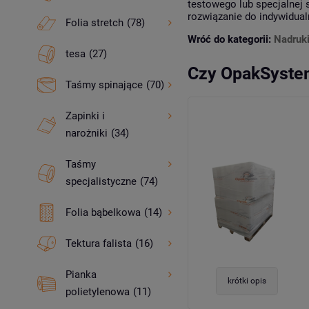
testowego lub specjalnej 
rozwiązanie do indywidua
Folia stretch
(78)
Wróć do kategorii:
Nadruk
tesa
(27)
Czy OpakSystem
Taśmy spinające
(70)
Zapinki i
narożniki
(34)
Taśmy
specjalistyczne
(74)
Folia bąbelkowa
(14)
Tektura falista
(16)
Pianka
krótki opis
polietylenowa
(11)