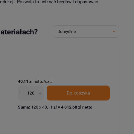
produkcji. Pozwala to uniknąć błędów i dopasować
ateriałach?
40,11 zł
netto/szt.
Do koszyka
-
+
Suma:
120
x
40,11 zł
=
4 812,68 zł
netto